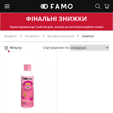
ФІНАЛЬНІ ЗНИЖКИ
Термін відправки
до 7 робочих днів, акція діє до закінчення акційних товарів
Продукти
Косметика
Догляд за волоссям
Шампуні
Фільтр
Сортування по: