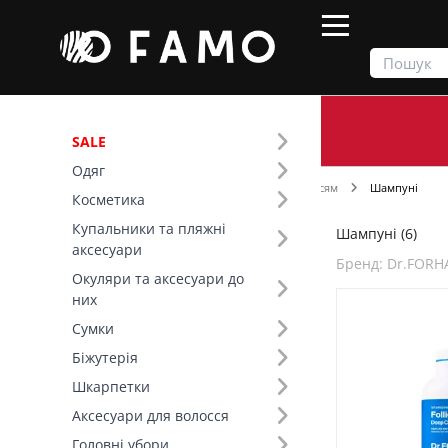
SALE
Одяг
Продукти
Косметика
Догляд за волоссям
Шампуні
Косметика
Купальники та пляжні
Шампуні (6)
Фільтр
аксесуари
Бренд: Dr.FORH
Окуляри та аксесуари до
Ціна
них
Сумки
Бренд (25)
Біжутерія
Шкарпетки
Аксесуари для волосся
Dr.FORHAIR (6)
KUNDAL (+13)
Головні убори