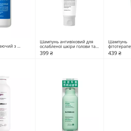
Шампунь антивіковий для 
Шампунь 
ючий з 
ослабленої шкіри голови та 
фітотерапе
одження 
тонкого волосся Dr.FORHAIR 
чутливої шк
399 ₴
439 ₴
lligen Deep 
Heritage April Muguet
Dr.FORHAIR