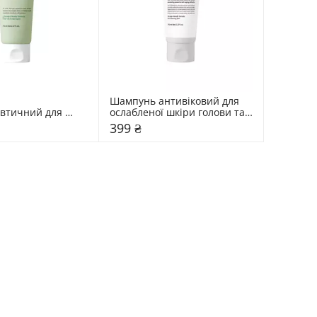
Шампунь антивіковий для 
втичний для 
ослабленої шкіри голови та 
іри голови 
тонкого волосся Dr.FORHAIR 
399 ₴
 Phyto Therapy
Heritage Earl Grey Bli