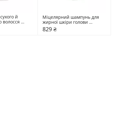
ухого й 
Міцелярний шампунь для 
 волосся 
жирної шкіри голови 
ligen Silk
Dr.FORHAIR Phyto Fresh
829 ₴