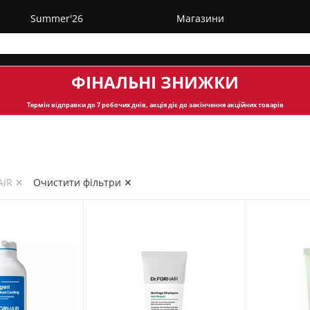
Summer'26
Магазини
ФІНАЛЬНІ ЗНИЖКИ
Термін відправки
до 7 робочих днів, акція діє до закінчення акційних товарів
AIR ✕
Очистити фільтри ✕