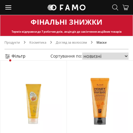
ФІНАЛЬНІ ЗНИЖКИ
Термін відправки
до 7 робочих днів, акція діє до закінчення акційних товарів
Продукти
Косметика
Догляд за волоссям
Маски
Фільтр
Сортування по: