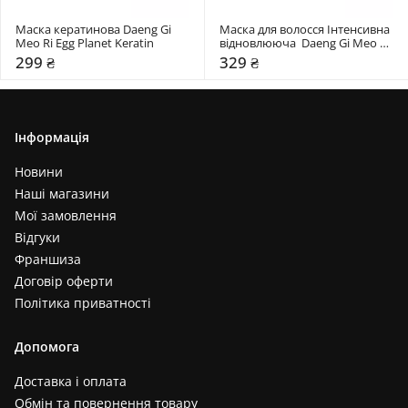
Маска кератинова Daeng Gi 
Маска для волосся Інтенсивна 
Meo Ri Egg Planet Keratin
відновлююча  Daeng Gi Meo Ri 
Honey Mask
299 ₴
329 ₴
Інформація
Новини
Наші магазини
Мої замовлення
Відгуки
Франшиза
Договір оферти
Політика приватності
Допомога
Доставка і оплата
Обмін та повернення товару