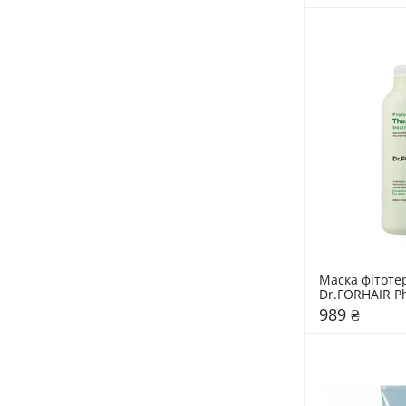
Маска фітоте
Dr.FORHAIR P
989 ₴