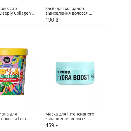
олосся з 
Засіб для холодного 
eeply Collagen 
відновлення волосся 
ir Filler
Triology. BONDPLEX 2F
190 ₴
вна для 
Маска для інтенсивного 
волосся Lola 
зволоження волосся 
ossa
Mr.SCRUBBER Hydra Boost
459 ₴