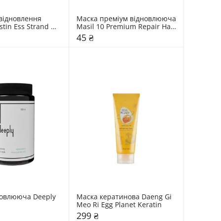
відновлення 
Маска преміум відновлююча 
stin Ess Strand 
Masil 10 Premium Repair Hair 
ng Reconstructive
Mask
45 ₴
овлююча Deeply 
Маска кератинова Daeng Gi 
Meo Ri Egg Planet Keratin
299 ₴