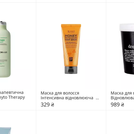
рапевтична 
Маска для волосся 
Маска для 
hyto Therapy
Інтенсивна відновлююча  
Відновлюва
Daeng Gi Meo Ri Honey Mask
Rio DREAM
329 ₴
989 ₴