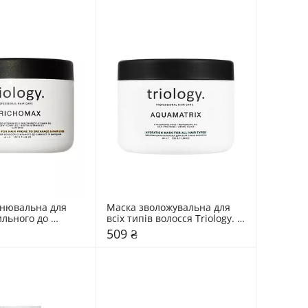
нювальна для 
Маска зволожувальна для 
льного до 
всіх типів волосся Triology. 
 випадіння 
Aquamatrix
509 ₴
richomax