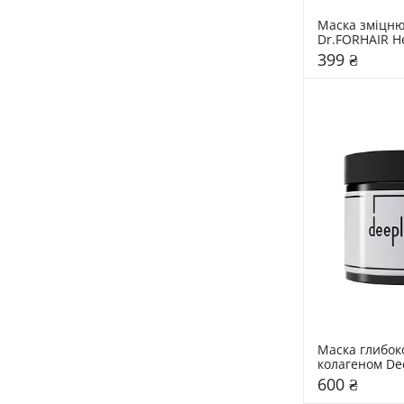
Маска зміцню
Dr.FORHAIR He
Treatment Earl
399 ₴
Маска глибок
колагеном Dee
Hydrating Hai
600 ₴