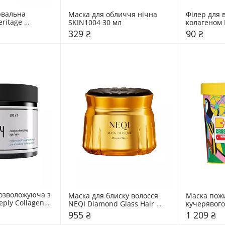
вальна 
Маска для обличчя нічна 
Філер для в
ritage 
SKIN1004 30 мл
колагеном D
 Grey Bliss
Restoring Ha
329 ₴
90 ₴
озволожуюча з 
Маска для блиску волосся 
Маска пожи
ply Collageno 
NEQI Diamond Glass Hair 
кучерявого 
r Mask
Mask
from Rio B
955 ₴
1 209 ₴