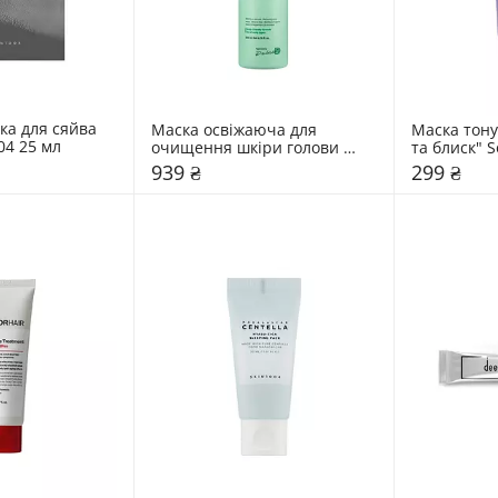
а для сяйва 
Маска освіжаюча для 
Маска тону
04 25 мл
очищення шкіри голови 
та блиск" S
Dr.FORHAIR Phyto Fresh Scalp 
939 ₴
299 ₴
Scaler