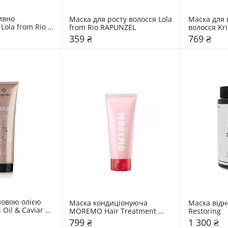
вно 
Маска для росту волосся Lola 
Маска для 
ola from Rio 
from Rio RAPUNZEL
волосся Kri
ZES
Strengtheni
359 ₴
769 ₴
овою олією 
Маска кондиціонуюча 
Маска відн
Oil & Caviar 
MOREMO Hair Treatment 
Restoring
Miracle 2X (RE)
799 ₴
1 300 ₴