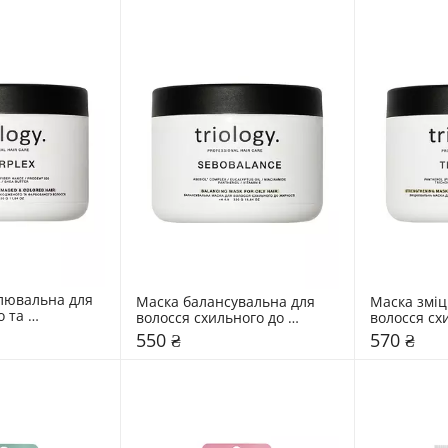
лювальна для 
Маска балансувальна для 
Маска зміц
 та 
волосся схильного до 
волосся схи
волосся 
жирності Triology. 
ламкості та
550 ₴
570 ₴
rplex
Sebobalance
Triology. T