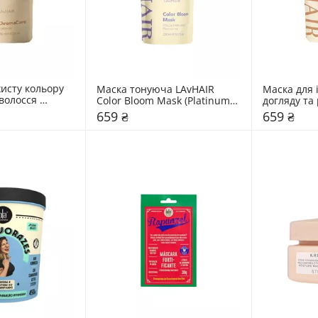
исту кольору 
Маска тонуюча LAvHAIR 
Маска для 
волосся 
Color Bloom Mask (Platinum 
догляду та 
maCare
Ice)
пошкоджено
659 ₴
659 ₴
LAvHAIR Re