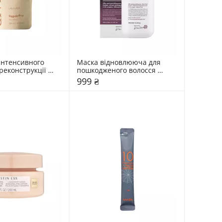
інтенсивного 
Маска відновлююча для 
реконструкції 
пошкодженого волосся 
го волосся 
Dr.FORHAIR Folligen Silk
999 ₴
pairPro