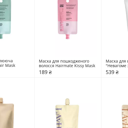
лююча 
Маска для пошкодженого 
Маска для 
air Mask
волосся Hairmate Kissy Mask
"Невагоме 
Olaplex Wei
189 ₴
539 ₴
Nourishing