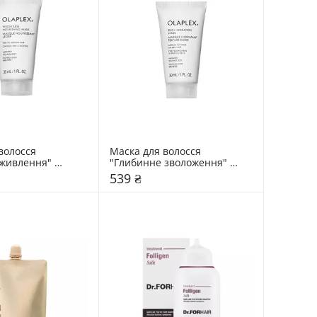
волосся 
Маска для волосся 
живлення" 
"Глибинне зволоження" 
ghtless 
Olaplex Rich Hydratation 
539 ₴
 Mask
Mask