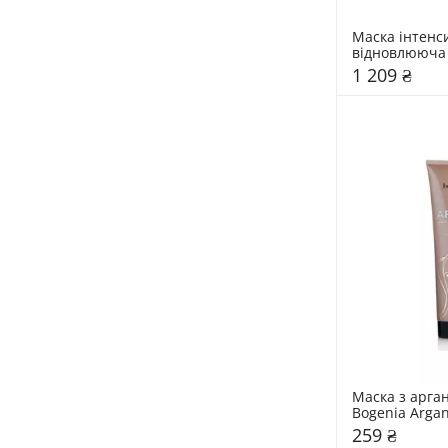
Маска інтенси
відновлююча L
DANOS VORA
1 209 ₴
Маска з арган
Bogenia Argan 
Extract
259 ₴