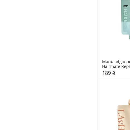
Маска віднов
Hairmate Rep
189 ₴