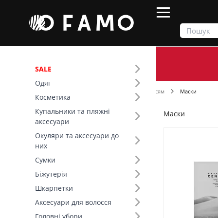
SALE
Одяг
Продукти
Косметика
Догляд за волоссям
Маски
Косметика
Купальники та пляжні
Маски
Фільтр
аксесуари
Окуляри та аксесуари до
Ціна
них
Сумки
Розмір (3)
Біжутерія
Шкарпетки
Бренд (17)
Аксесуари для волосся
Головні убори