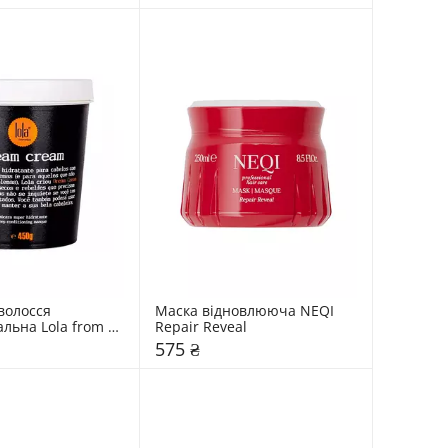
волосся 
Маска відновлююча NEQI 
льна Lola from 
Repair Reveal
 CREAM
575 ₴