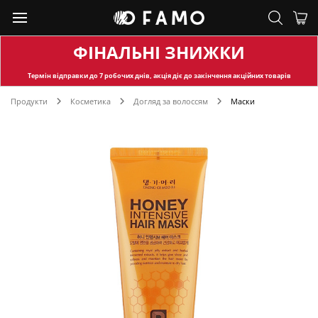
ФІНАЛЬНІ ЗНИЖКИ
Термін відправки
до 7 робочих днів, акція діє до закінчення акційних товарів
Продукти
Косметика
Догляд за волоссям
Маски