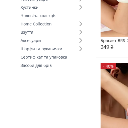
Хустинки
Вид товару (2)
Чоловіча колекція
Home Collection
Взуття
Браслет BRS-
Аксесуари
249 ₴
Шарфи та рукавички
Сертифікат та упаковка
Засоби для брів
-
40%