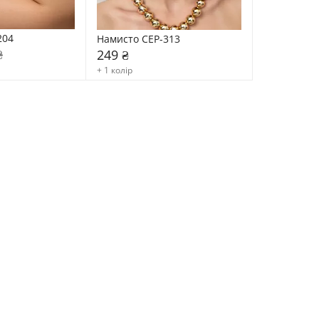
204
Намисто CEP-313
₴
249 ₴
+ 1 колір