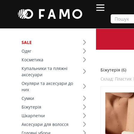
SALE
Одяг
Продукти
Біжутерія
Косметика
Купальники та пляжні
Біжутерія (6)
Фільтр
аксесуари
Склад: Пластик
Окуляри та аксесуари до
Ціна
них
Сумки
SALE
Біжутерія
Шкарпетки
Основний колір (5)
Аксесуари для волосся
Склад (19)
Головні убори