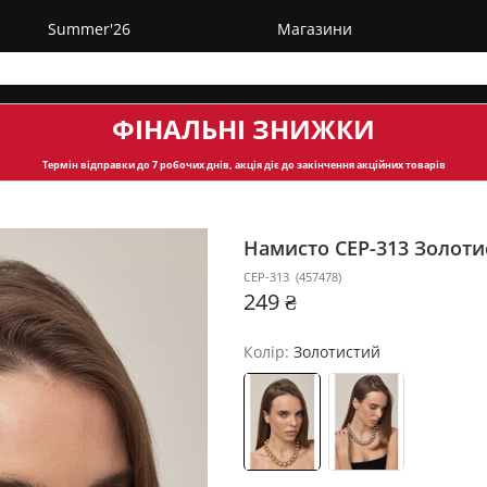
Summer'26
Магазини
ФІНАЛЬНІ ЗНИЖКИ
Термін відправки
до 7 робочих днів, акція діє до закінчення акційних товарів
Намисто CEP-313
Золоти
CEP-313
(
457478
)
249 ₴
Колір:
Золотистий