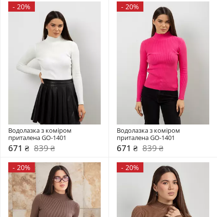
-
20%
-
20%
Водолазка з коміром  
Водолазка з коміром  
приталена GO-1401
приталена GO-1401
671 ₴
839 ₴
671 ₴
839 ₴
-
20%
-
20%