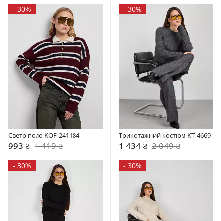
-
30%
-
30%
Светр поло KOF-241184
Трикотажний костюм KT-4669
993 ₴
1 419 ₴
1 434 ₴
2 049 ₴
-
30%
-
30%