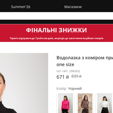
Summer'26
Магазини
ФІНАЛЬНІ ЗНИЖКИ
Термін відправки
до 7 робочих днів, акція діє до закінчення акційних товарів
Водолазка з коміром пр
one size
GO-1401
(
396302
)
671 ₴
839 ₴
Колір:
Чорний