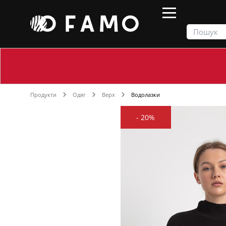
Продукти
Одяг
Верх
Водолазки
-
20%