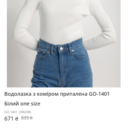
Водолазка з коміром приталена GO-1401
Білий one size
GO-1401
(
396298
)
671 ₴
839 ₴