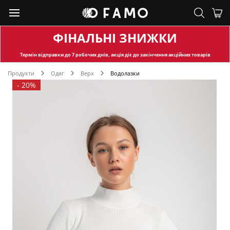
ФІНАЛЬНІ ЗНИЖКИ
Термін відправки
до 7 робочих днів, акція діє до закінчення акційних товарів
Продукти
Одяг
Верх
Водолазки
-
20%