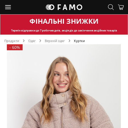
ФІНАЛЬНІ ЗНИЖКИ
Термін відправки
до 7 робочих днів, акція діє до закінчення акційних товарів
Продукти
Одяг
Верхній одяг
Куртки
-
60%