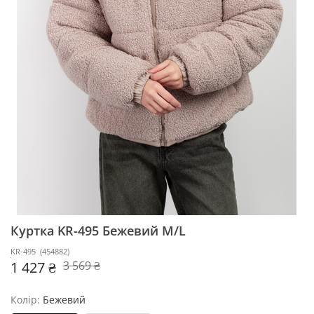
Куртка KR-495
Бежевий M/L
KR-495
(
454882
)
1 427 ₴
3 569 ₴
Колір:
Бежевий