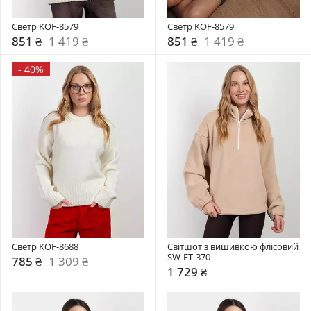
Светр KOF-8579
Светр KOF-8579
851 ₴
1 419 ₴
851 ₴
1 419 ₴
-
40%
Светр KOF-8688
Світшот з вишивкою флісовий 
SW-FT-370
785 ₴
1 309 ₴
1 729 ₴