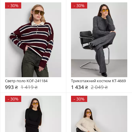
-
30%
-
30%
Светр поло KOF-241184
Трикотажний костюм KT-4669
993 ₴
1 419 ₴
1 434 ₴
2 049 ₴
-
30%
-
30%