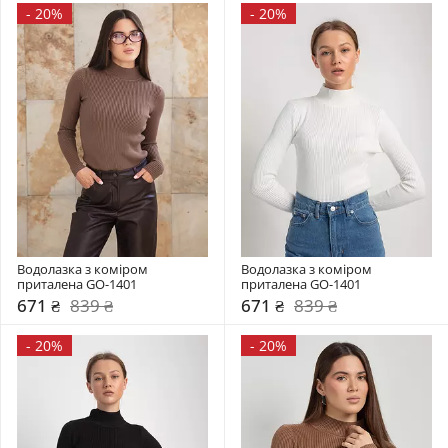
-
20%
-
20%
Водолазка з коміром  
Водолазка з коміром  
приталена GO-1401
приталена GO-1401
671 ₴
839 ₴
671 ₴
839 ₴
-
20%
-
20%