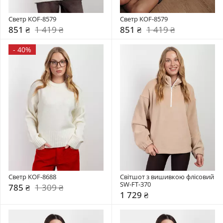
Светр KOF-8579
Светр KOF-8579
851 ₴
1 419 ₴
851 ₴
1 419 ₴
-
40%
Светр KOF-8688
Світшот з вишивкою флісовий 
SW-FT-370
785 ₴
1 309 ₴
1 729 ₴