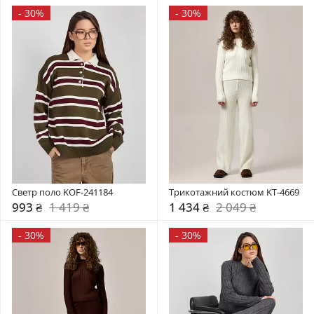
-
30%
-
30%
Светр поло KOF-241184
Трикотажний костюм KT-4669
993 ₴
1 419 ₴
1 434 ₴
2 049 ₴
-
30%
-
30%