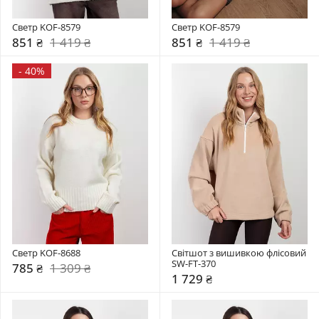
Светр KOF-8579
Светр KOF-8579
851 ₴
1 419 ₴
851 ₴
1 419 ₴
-
40%
Светр KOF-8688
Світшот з вишивкою флісовий 
SW-FT-370
785 ₴
1 309 ₴
1 729 ₴