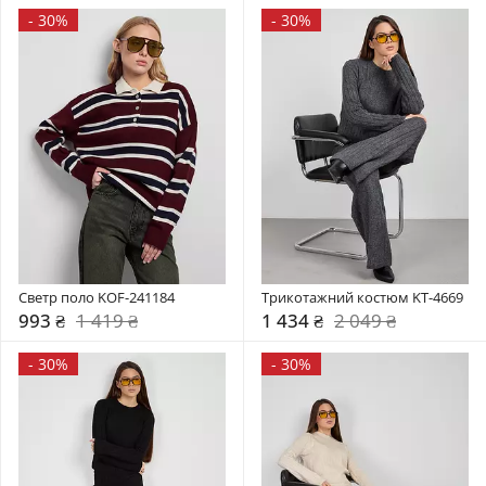
-
30%
-
30%
Светр поло KOF-241184
Трикотажний костюм KT-4669
993 ₴
1 419 ₴
1 434 ₴
2 049 ₴
-
30%
-
30%