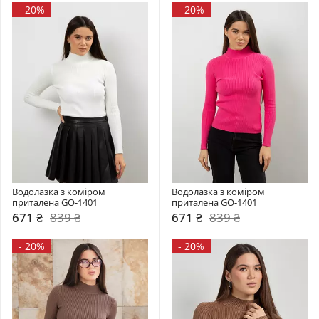
-
20%
-
20%
Водолазка з коміром  
Водолазка з коміром  
приталена GO-1401
приталена GO-1401
671 ₴
839 ₴
671 ₴
839 ₴
-
20%
-
20%