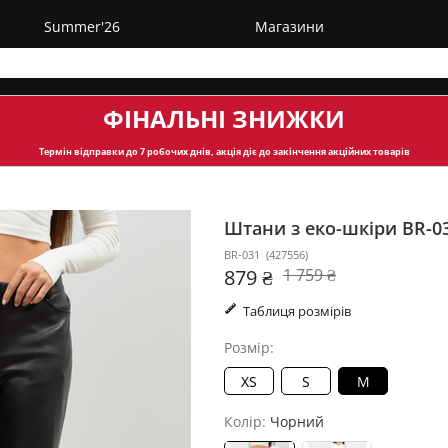
Summer'26
Магазини
ФІНАЛЬНІ ЗНИЖКИ
Термін відправки
до 7 робочих днів, акція діє до закінчення акційних товарів
Штани з еко-шкіри BR-0
BR-031
(
427556
)
879 ₴
1 759 ₴
Таблиця розмірів
Розмір:
XS
S
M
Колір:
Чорний