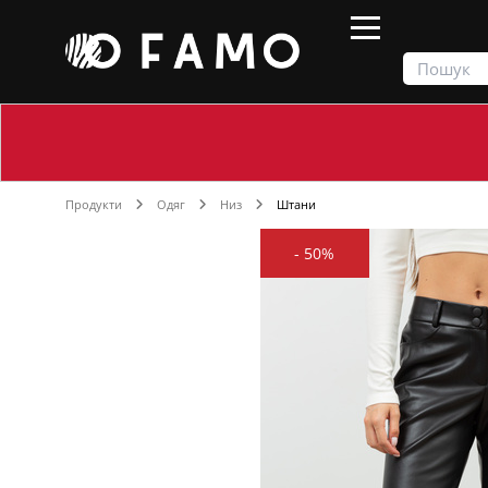
Продукти
Одяг
Низ
Штани
-
50%