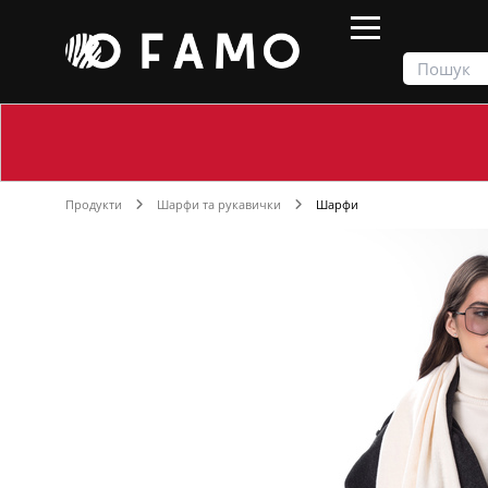
Продукти
Шарфи та рукавички
Шарфи