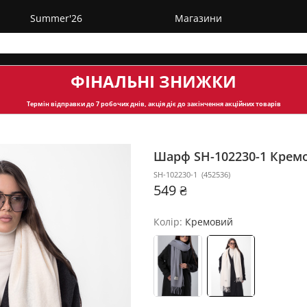
Summer'26
Магазини
ФІНАЛЬНІ ЗНИЖКИ
Термін відправки
до 7 робочих днів, акція діє до закінчення акційних товарів
Шарф SH-102230-1
Крем
SH-102230-1
(
452536
)
549 ₴
Колір:
Кремовий