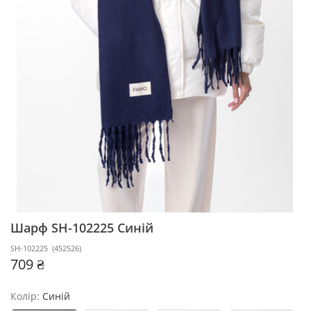
Шарф SH-102225
Синій
SH-102225
(
452526
)
709 ₴
Колір:
Синій