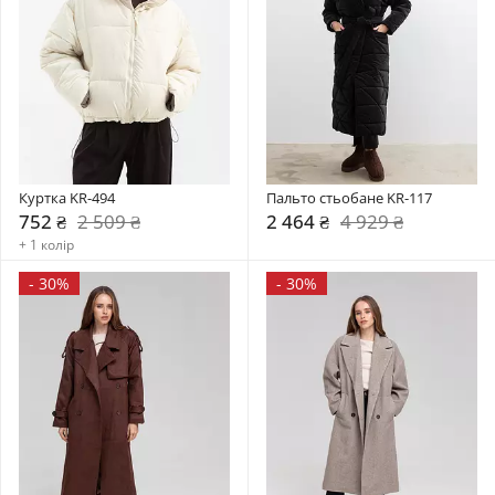
Куртка KR-494
Пальто стьобане KR-117
752 ₴
2 509 ₴
2 464 ₴
4 929 ₴
+ 1 колір
-
30%
-
30%