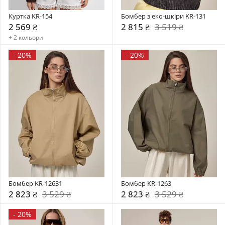
Куртка KR-154
Бомбер з еко-шкіри KR-131
2 569 ₴
2 815 ₴
3 519 ₴
+ 2 кольори
-
20%
-
20%
Бомбер KR-12631
Бомбер KR-1263
2 823 ₴
3 529 ₴
2 823 ₴
3 529 ₴
-
20%