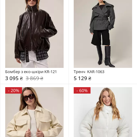
Бомбер з еко-шкіри KR-121
Тренч  KAR-1063
3 095 ₴
3 869 ₴
5 129 ₴
-
20%
-
60%