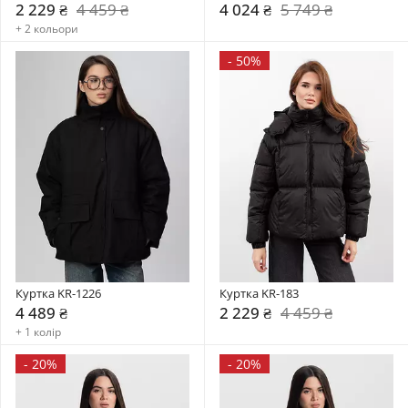
2 229 ₴
4 459 ₴
4 024 ₴
5 749 ₴
+ 2 кольори
-
50%
Куртка KR-1226
Куртка KR-183
4 489 ₴
2 229 ₴
4 459 ₴
+ 1 колір
-
20%
-
20%