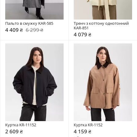
Пальто в смужку KAR-585
Тренч з коттону однотонний 
KAR-851
4 409 ₴
6 299 ₴
4 079 ₴
Куртка KR-11152
Куртка KR-1152
2 609 ₴
4 159 ₴