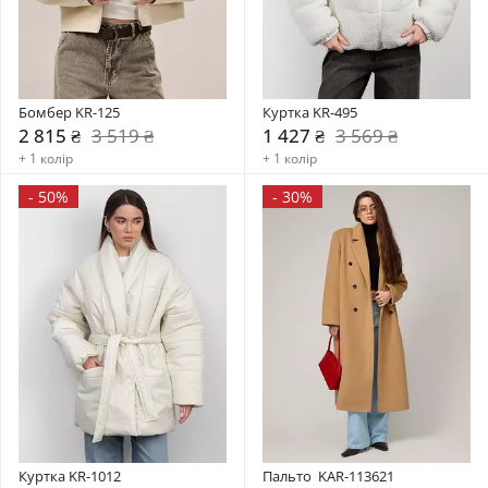
Бомбер KR-125
Куртка KR-495
2 815 ₴
3 519 ₴
1 427 ₴
3 569 ₴
+ 1 колір
+ 1 колір
-
50%
-
30%
Куртка KR-1012
Пальто  KAR-113621