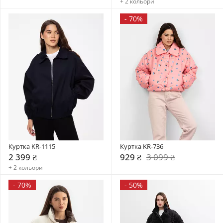
+ 2 кольори
-
70%
Куртка KR-1115
Куртка KR-736
2 399 ₴
929 ₴
3 099 ₴
+ 2 кольори
-
70%
-
50%