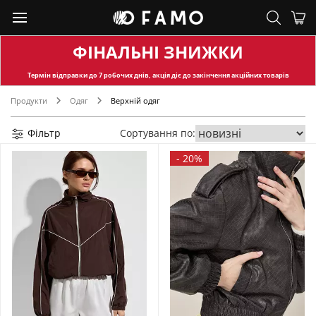
ФІНАЛЬНІ ЗНИЖКИ
Термін відправки
до 7 робочих днів, акція діє до закінчення акційних товарів
Продукти
Одяг
Верхній одяг
Фільтр
Сортування по:
-
20%