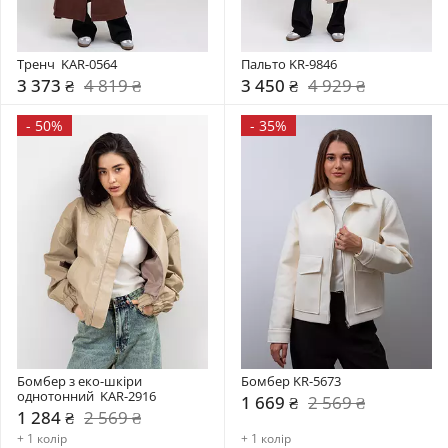
Тренч  KAR-0564
Пальто KR-9846
3 373 ₴
4 819 ₴
3 450 ₴
4 929 ₴
-
50%
-
35%
Бомбер з еко-шкіри 
Бомбер KR-5673
однотонний  KAR-2916
1 669 ₴
2 569 ₴
1 284 ₴
2 569 ₴
+ 1 колір
+ 1 колір