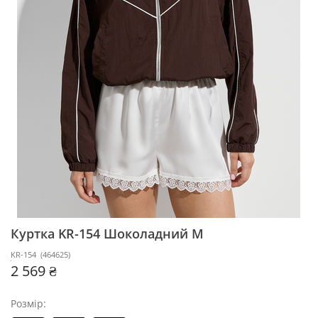
Куртка KR-154
Шоколадний M
KR-154
(
464625
)
2 569 ₴
Розмір: