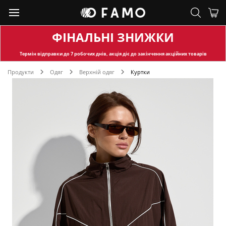
ФІНАЛЬНІ ЗНИЖКИ
Термін відправки
до 7 робочих днів, акція діє до закінчення акційних товарів
Продукти
Одяг
Верхній одяг
Куртки