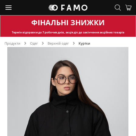
ФІНАЛЬНІ ЗНИЖКИ
Термін відправки
до 7 робочих днів, акція діє до закінчення акційних товарів
Продукти
Одяг
Верхній одяг
Куртки