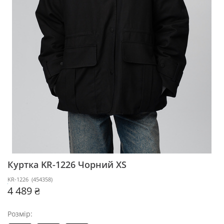
Куртка KR-1226
Чорний XS
KR-1226
(
454358
)
4 489 ₴
Розмір: