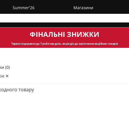
Summer'26
Магазини
ФІНАЛЬНІ ЗНИЖКИ
Термін відправки
до 7 робочих днів, акція діє до закінчення акційних товарів
и (0)
ри ✕
жодного товару