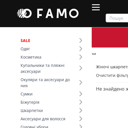
SALE
Одяг
Продукти
Шкарпетки
Жіночі шкарпетки
Косметика
Купальники та пляжні
Жіночі шкарпетк
Фільтр
аксесуари
Очистити фільт
Окуляри та аксесуари до
Сезон (4)
них
Не знайдено 
Сумки
Біжутерія
Шкарпетки
Аксесуари для волосся
Головні убори