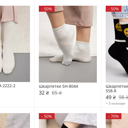
-
50%
-
50%
-2222-2
Шкарпетки SH-8044
Шкарпетки 
558-8
32 ₴
65 ₴
49 ₴
98 
+ 3 кольори
-
50%
-
70%