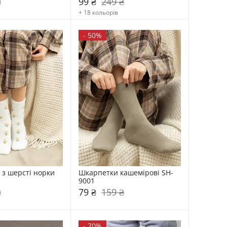
₴
99 ₴
249 ₴
+ 18 кольорів
-
50%
з шерсті норки 
Шкарпетки кашемірові SH-
9001
₴
79 ₴
159 ₴
-
70%