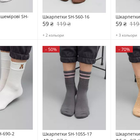
шемірові SH-
Шкарпетки SH-560-16
Шкарпетки
59 ₴
119 ₴
59 ₴
119
+ 2 кольори
+ 3 кольори
-
50%
-
70%
-690-2
Шкарпетки SH-1055-17
Шкарпетки