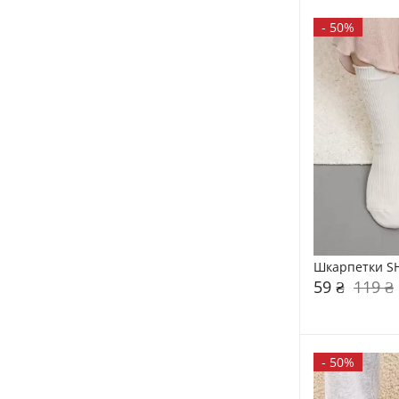
-
50%
Шкарпетки SH
59 ₴
119 ₴
-
50%