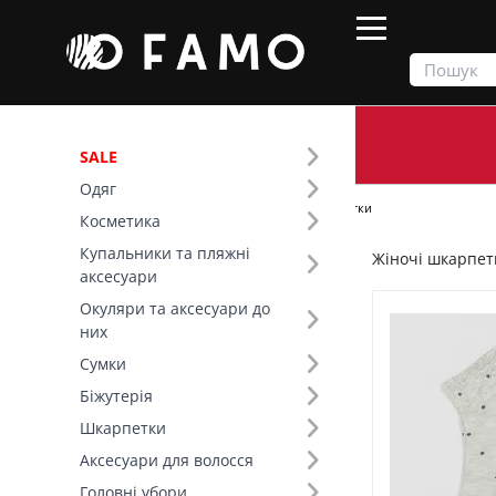
SALE
Одяг
Продукти
Шкарпетки
Жіночі шкарпетки
Косметика
Купальники та пляжні
Жіночі шкарпет
Фільтр
аксесуари
Окуляри та аксесуари до
Ціна
них
Сумки
SALE
Біжутерія
Шкарпетки
Сезон (4)
Аксесуари для волосся
Основний колір (14)
Головні убори