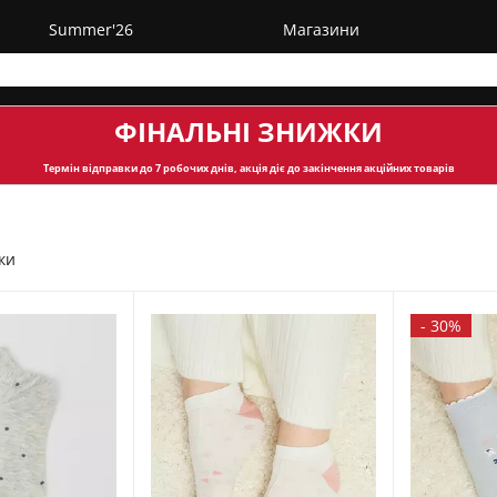
Summer'26
Магазини
ФІНАЛЬНІ ЗНИЖКИ
Термін відправки
до 7 робочих днів, акція діє до закінчення акційних товарів
ки
-
30%