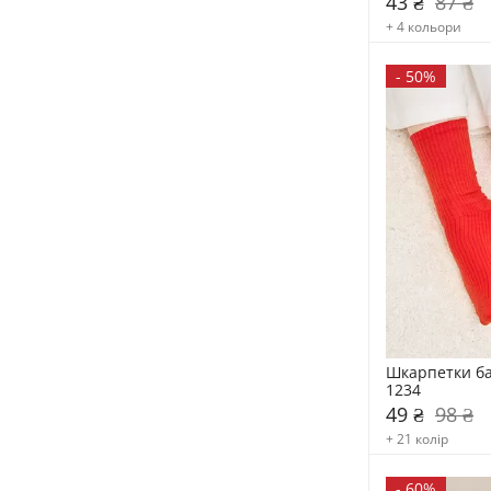
43 ₴
87 ₴
+ 4 кольори
-
50%
Шкарпетки ба
1234
49 ₴
98 ₴
+ 21 колір
-
60%