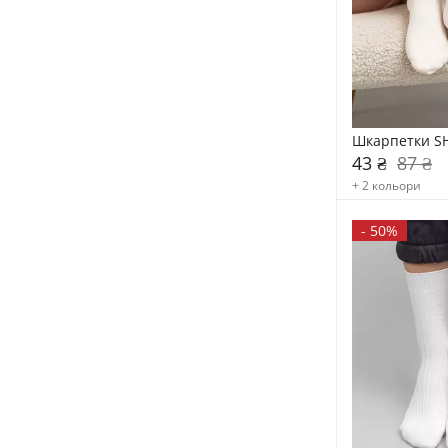
Шкарпетки SH
43 ₴
87 ₴
+ 2 кольори
-
50%