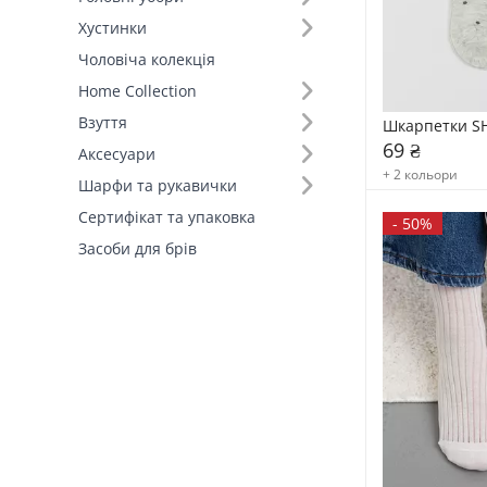
Хустинки
Розмір (4)
Чоловіча колекція
Home Collection
Країна виробник (3)
Взуття
Шкарпетки SH
69 ₴
Аксесуари
+ 2 кольори
Шарфи та рукавички
Сертифікат та упаковка
-
50%
Засоби для брів