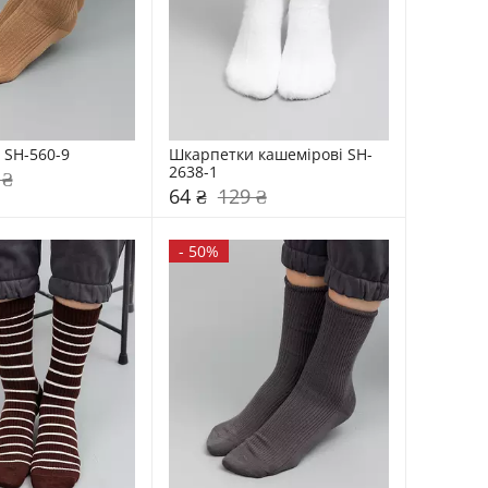
 SH-560-9
Шкарпетки кашемірові SH-
2638-1
 ₴
64 ₴
129 ₴
-
50%