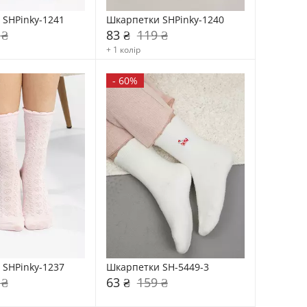
SHPinky-1241
Шкарпетки SHPinky-1240
 ₴
83 ₴
119 ₴
+ 1 колір
-
60%
SHPinky-1237
Шкарпетки SH-5449-3
 ₴
63 ₴
159 ₴