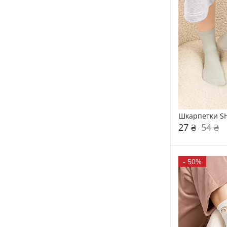
Шкарпетки S
27 ₴
54 ₴
-
50%