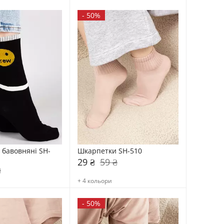
-
50%
бавовняні SH-
Шкарпетки SH-510
29 ₴
59 ₴
₴
+ 4 кольори
-
50%