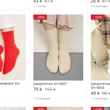
43 ₴
87 ₴
26 ₴
87 
+ 1 колір
+ 4 кольори
-
50%
-
50%
вовняні SH-
Шкарпетки SH-9007
Шкарпетки 
SH-9003
79 ₴
159 ₴
49 ₴
98 
+ 3 кольори
+ 2 кольори
-
50%
-
60%