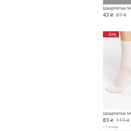
Шкарпетки SH
43 ₴
87 ₴
-
30%
Шкарпетки SH
83 ₴
119 ₴
+ 1 колір