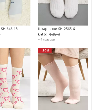
 SH-646-13
Шкарпетки SH-2565-6
₴
69 ₴
139 ₴
+ 4 кольори
-
30%