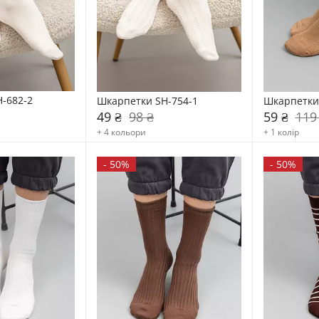
-682-2
Шкарпетки SH-754-1
Шкарпетки
49 ₴
98 ₴
59 ₴
119
+ 4 кольори
+ 1 колір
-
50%
-
50%