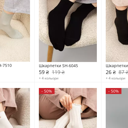
H-7510
Шкарпетки SH-6045
Шкарпетки
59 ₴
119 ₴
26 ₴
87 
+ 4 кольори
+ 4 кольори
-
50%
-
50%