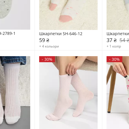
-2789-1
Шкарпетки SH-646-12
Шкарпетки
59 ₴
37 ₴
54 
+ 4 кольори
+ 1 колір
-
30%
-
30%