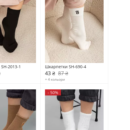
 SH-2013-1
Шкарпетки SH-690-4
₴
43 ₴
87 ₴
+ 4 кольори
-
50%