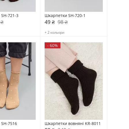
 SH-721-3
Шкарпетки SH-720-1
 ₴
49 ₴
98 ₴
+ 2 кольори
-
60%
 SH-7516
Шкарпетки вовняні KR-8011