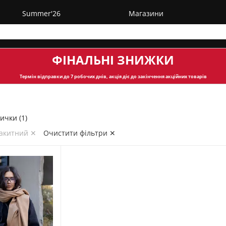
Summer'26
Магазини
ФІНАЛЬНІ ЗНИЖКИ
Термін відправки
до 7 робочих днів, акція діє до закінчення акційних товарів
ички (1)
лакитний ✕
Очистити фільтри ✕