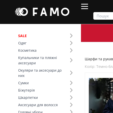
SALE
Одяг
Продукти
Шарфи та рукавички
Косметика
Купальники та пляжні
Шарфи та рукав
Фільтр
аксесуари
Колір: Темно-б
Окуляри та аксесуари до
Сезон (1)
них
Сумки
Тип виробу (1)
Біжутерія
Шкарпетки
Основний колір (1)
Аксесуари для волосся
Колір (92)
Головні убори