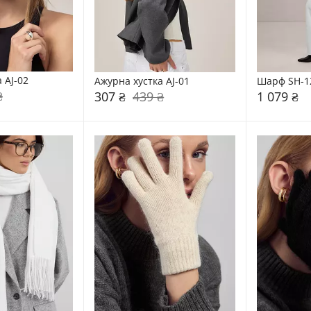
 AJ-02
Ажурна хустка AJ-01
Шарф SH-1
₴
307 ₴
439 ₴
1 079 ₴