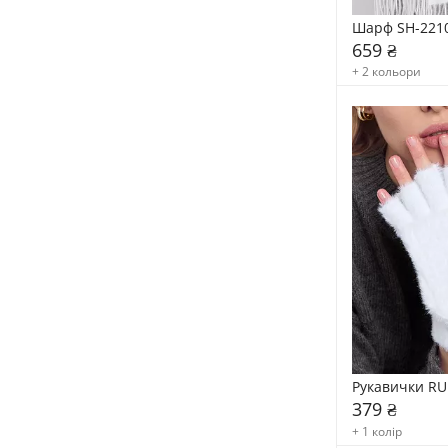
Шарф SH-221
659 ₴
+ 2 кольори
Рукавички RU
379 ₴
+ 1 колір