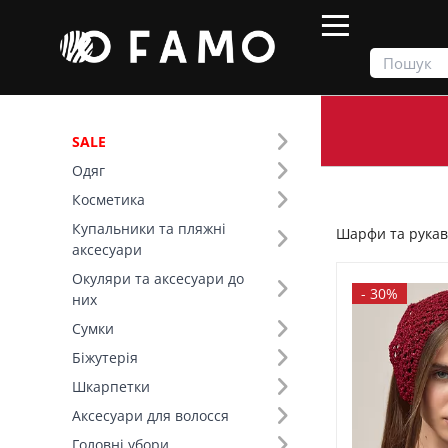
SALE
Одяг
Продукти
Шарфи та рукавички
Косметика
Купальники та пляжні
Шарфи та рука
Фільтр
аксесуари
Окуляри та аксесуари до
Ціна
-
30%
них
Сумки
SALE
Біжутерія
Шкарпетки
Сезон (5)
Аксесуари для волосся
Тип виробу (10)
Головні убори