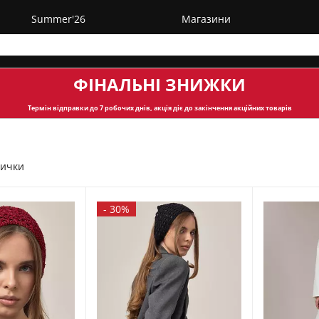
Summer'26
Магазини
ФІНАЛЬНІ ЗНИЖКИ
Термін відправки
до 7 робочих днів, акція діє до закінчення акційних товарів
вички
-
30%