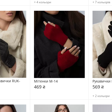
+ 4 кольори
+ 7 кольорів
авички RUK-
Мітенки М-14
Рукавички 
469 ₴
569 ₴
+ 2 кольори