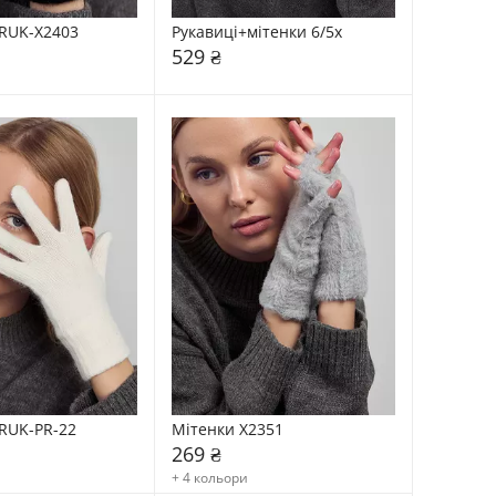
RUK-X2403
Рукавиці+мітенки 6/5x
529 ₴
RUK-PR-22
Мітенки X2351
269 ₴
+ 4 кольори