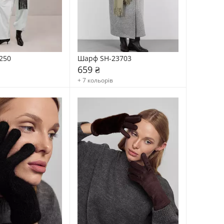
250
Шарф SH-23703
659 ₴
+ 7 кольорів