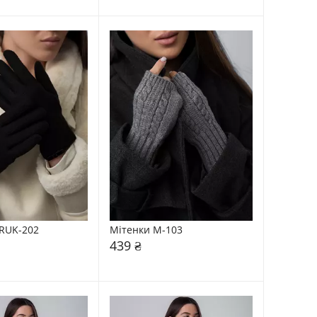
RUK-202
Мітенки М-103
439 ₴