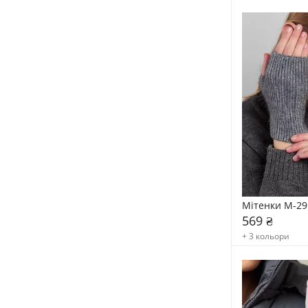
Мітенки М-29
569 ₴
+ 3 кольори