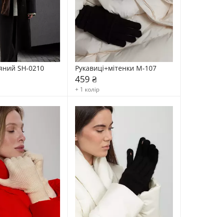
яний SH-0210
Рукавиці+мітенки М-107
459 ₴
+ 1 колір