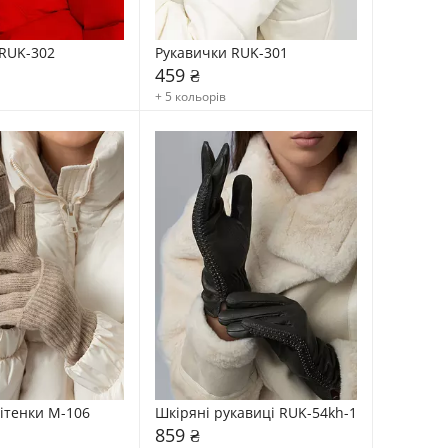
RUK-302
Рукавички RUK-301
459 ₴
+ 5 кольорів
ітенки М-106
Шкіряні рукавиці RUK-54kh-1
859 ₴