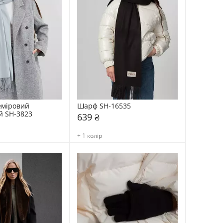
міровий 
Шарф SH-16535
й SH-3823
639 ₴
+ 1 колір