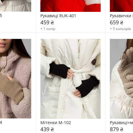
5
Рукавиці RUK-401
Рукавички 
459 ₴
659 ₴
+ 1 колір
+ 5 кольорів
4
Мітенки M-102
Рукавиці+м
439 ₴
879 ₴