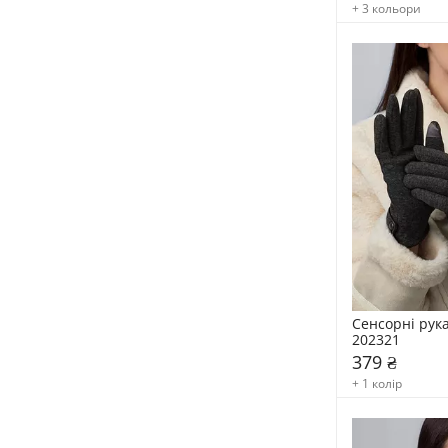
+ 3 кольори
Сенсорні рук
202321
379 ₴
+ 1 колір