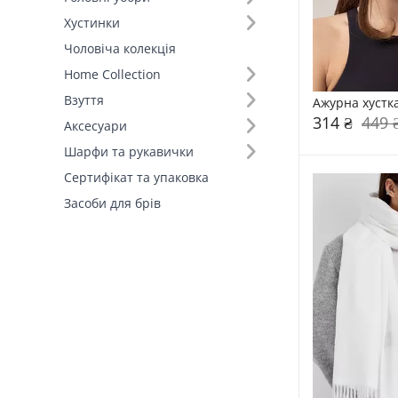
Хустинки
Основний колір (15)
Чоловіча колекція
Home Collection
Колір (92)
Взуття
Ажурна хустка
314 ₴
449 
Аксесуари
Шарфи та рукавички
Сертифікат та упаковка
Засоби для брів