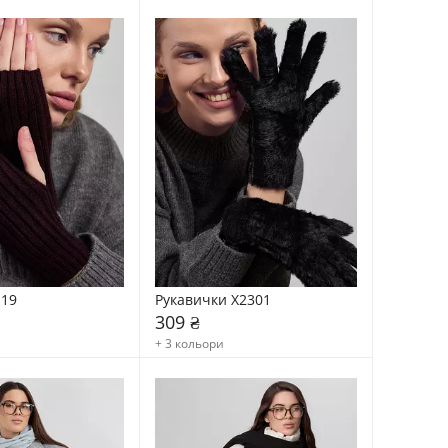
-19
Рукавички X2301
309 ₴
+ 3 кольори