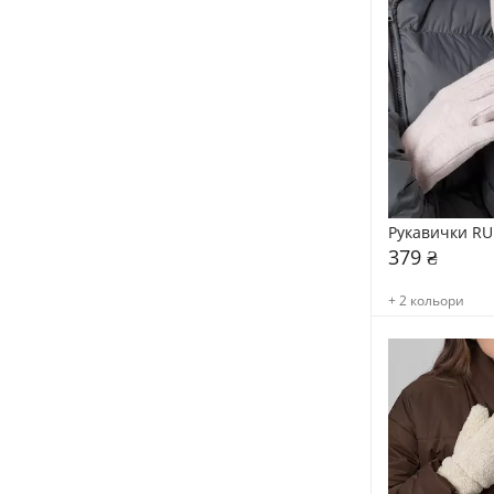
Рукавички RU
379 ₴
+ 2 кольори