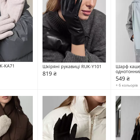
K-KA71
Шкіряні рукавиці RUK-Y101
Шарф каше
однотонни
819 ₴
549 ₴
+ 6 кольорів