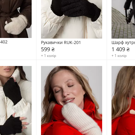
-402
Рукавички RUK-201
Шарф хутр
599 ₴
1 409 ₴
+ 1 колір
+ 1 колір