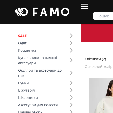
SALE
Одяг
Продукти
Одяг
Верх
Світшоти
Косметика
Купальники та пляжні
Світшоти (2)
Фільтр
аксесуари
Основний колір
Окуляри та аксесуари до
Ціна
них
Сумки
SALE
Біжутерія
Шкарпетки
Розмір (4)
Аксесуари для волосся
Основний колір (10)
Головні убори