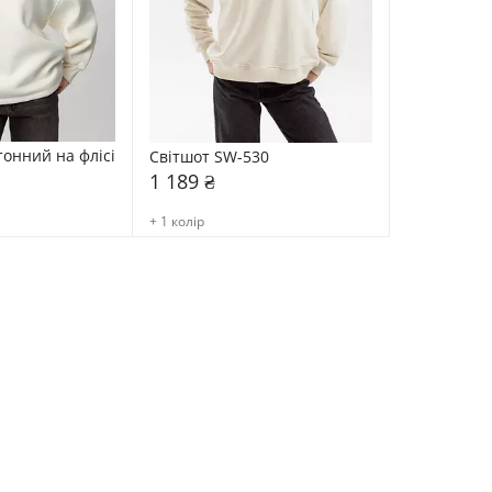
онний на флісі 
Світшот SW-530
1 189 ₴
+ 1 колір