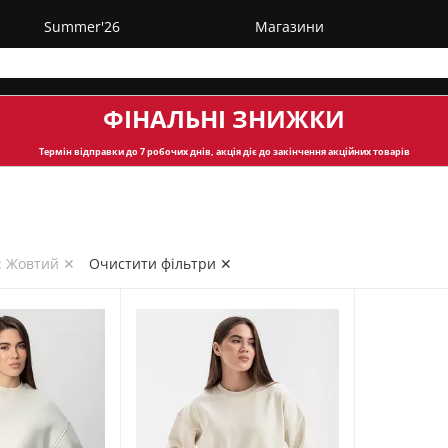
Summer'26
Магазини
ФІНАЛЬНІ ЗНИЖКИ
Термін відправки
до 7 робочих днів, акція діє до закінчення акційних товарів
: Жовтий ✕
Очистити фільтри ✕