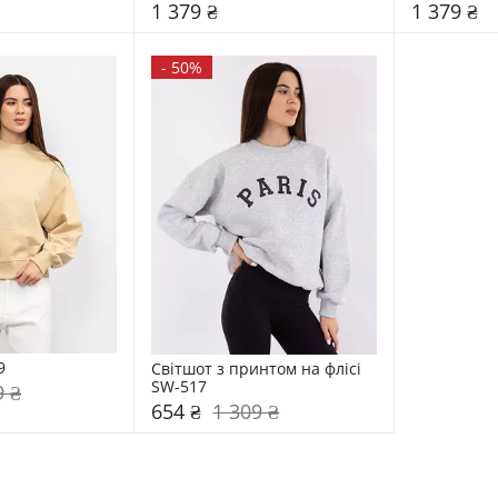
1 379 ₴
1 379 ₴
-
50%
9
Світшот з принтом на флісі 
SW-517
9 ₴
654 ₴
1 309 ₴