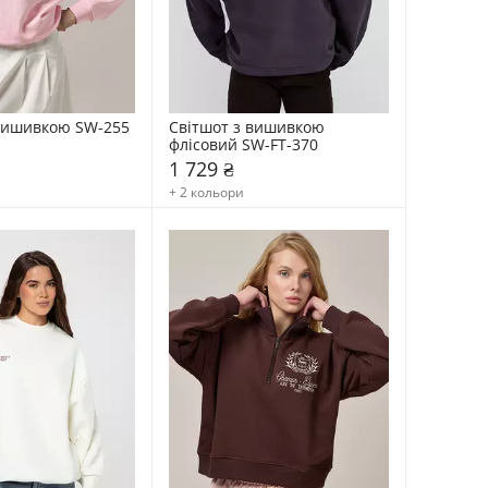
 вишивкою SW-255
Світшот з вишивкою 
флісовий SW-FT-370
1 729 ₴
+ 2 кольори