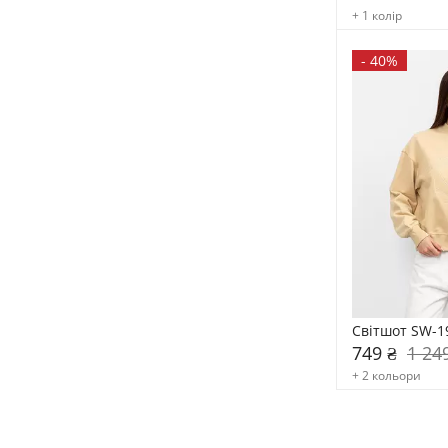
+ 1 колір
-
40%
Світшот SW-1
749 ₴
1 24
+ 2 кольори