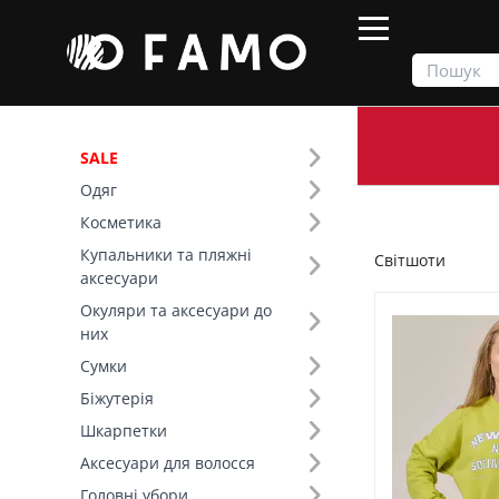
SALE
Одяг
Продукти
Одяг
Верх
Світшоти
Косметика
Купальники та пляжні
Світшоти
Фільтр
аксесуари
Окуляри та аксесуари до
Ціна
них
Сумки
SALE
Біжутерія
Шкарпетки
Розмір (6)
Аксесуари для волосся
Основний колір (10)
Головні убори