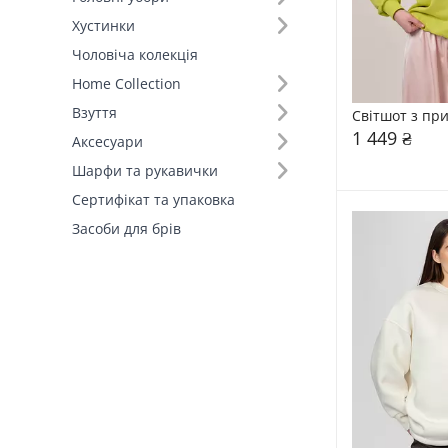
Хустинки
Виробник (1)
Чоловіча колекція
FAMO, власне виробництво (10)
Home Collection
Взуття
Світшот з пр
1 449 ₴
Аксесуари
Шарфи та рукавички
Сертифікат та упаковка
Засоби для брів