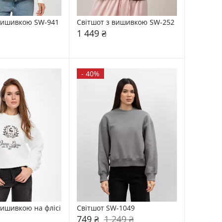
 вишивкою SW-941
Світшот з вишивкою SW-252
1 449 ₴
-
40%
вишивкою на флісі 
Світшот SW-1049
749 ₴
1 249 ₴