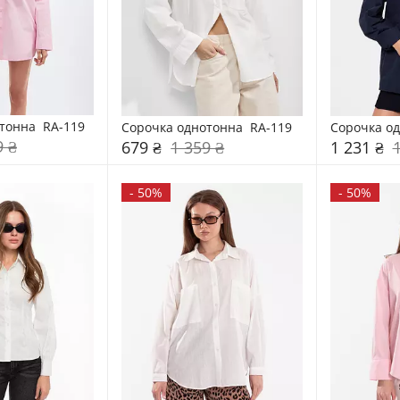
тонна  RA-119
Сорочка однотонна  RA-119
Сорочка од
9 ₴
679 ₴
1 359 ₴
1 231 ₴
-
50%
-
50%