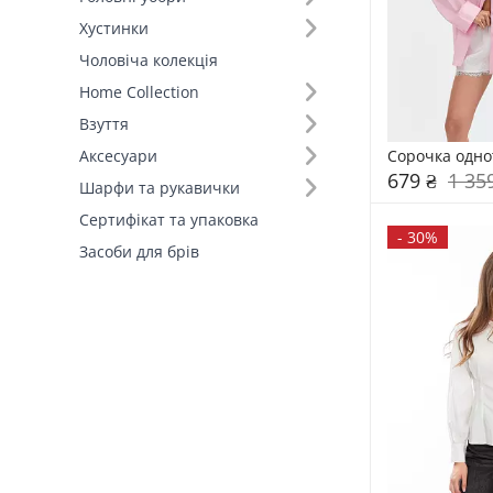
Хустинки
Виробник (1)
Чоловіча колекція
FAMO, власне виробництво (6)
Home Collection
Взуття
Сорочка одно
Аксесуари
679 ₴
1 35
Шарфи та рукавички
Сертифікат та упаковка
-
30%
Засоби для брів