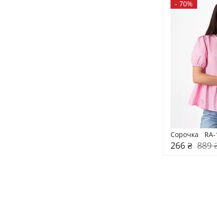
-
70%
Сорочка   RA
266 ₴
889 