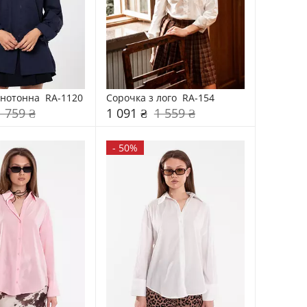
нотонна  RA-1120
Сорочка з лого  RA-154
1 759 ₴
1 091 ₴
1 559 ₴
-
50%