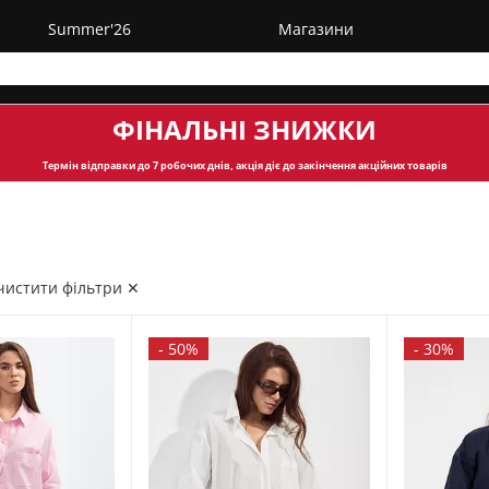
Summer'26
Магазини
ФІНАЛЬНІ ЗНИЖКИ
Термін відправки
до 7 робочих днів, акція діє до закінчення акційних товарів
чистити фільтри ✕
-
50%
-
30%