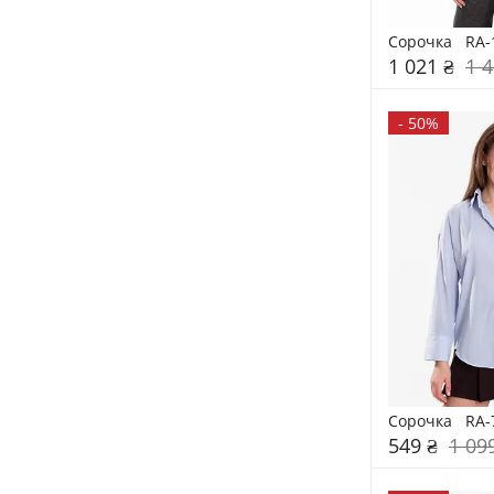
Сорочка   RA-
1 021 ₴
1 4
-
50%
Сорочка   RA-
549 ₴
1 09