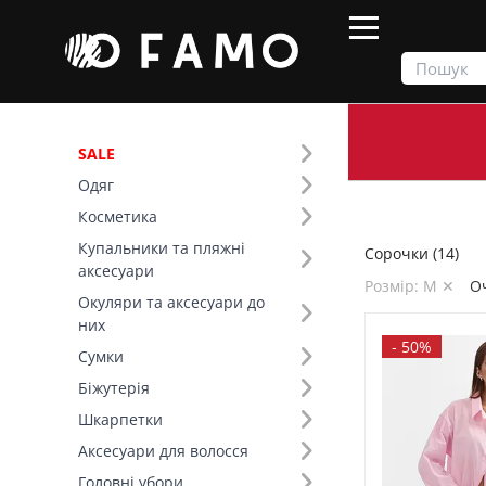
SALE
Одяг
Продукти
Одяг
Верх
Сорочки
Косметика
Купальники та пляжні
Сорочки (14)
Фільтр
аксесуари
Розмір: M ✕
О
Окуляри та аксесуари до
Ціна
них
-
50%
Сумки
SALE
Біжутерія
Шкарпетки
Розмір (7)
Аксесуари для волосся
Основний колір (6)
Головні убори