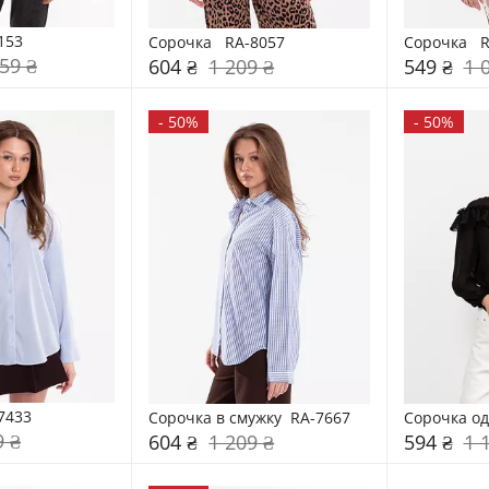
153
Сорочка   RA-8057
Сорочка   
59 ₴
604 ₴
1 209 ₴
549 ₴
1 
-
50%
-
50%
7433
Сорочка в смужку  RA-7667
Сорочка од
9 ₴
604 ₴
1 209 ₴
594 ₴
1 