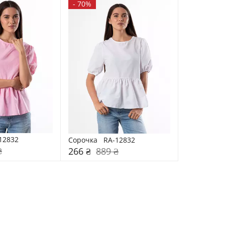
-
70%
-12832
Сорочка   RA-12832
₴
266 ₴
889 ₴