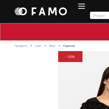
Продукти
Одяг
Верх
Сорочки
-
50%