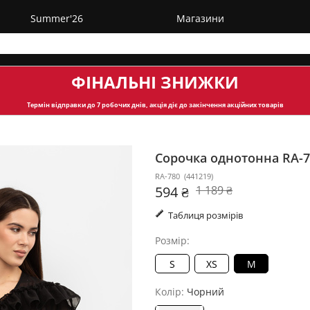
Summer'26
Магазини
ФІНАЛЬНІ ЗНИЖКИ
Термін відправки
до 7 робочих днів, акція діє до закінчення акційних товарів
Сорочка однотонна RA-
RA-780
(
441219
)
594 ₴
1 189 ₴
Таблиця розмірів
Розмір:
S
XS
M
Колір:
Чорний