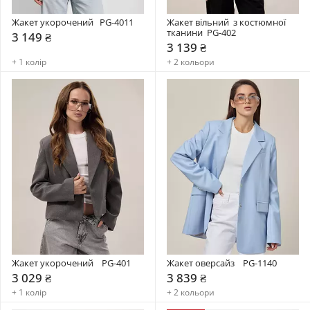
Жакет укорочений   PG-4011
Жакет вільний  з костюмної 
тканини  PG-402
3 149 ₴
3 139 ₴
+ 1 колір
+ 2 кольори
Жакет укорочений    PG-401
Жакет оверсайз    PG-1140
3 029 ₴
3 839 ₴
+ 1 колір
+ 2 кольори