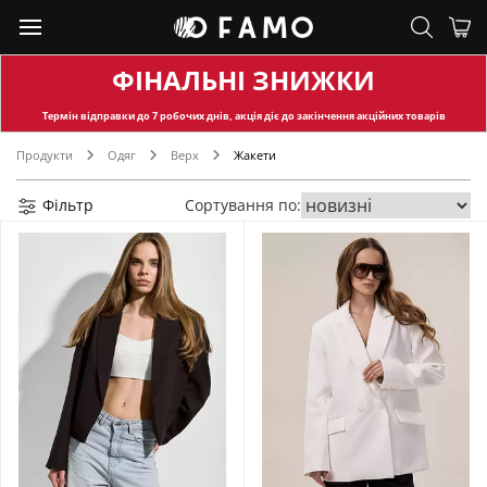
ФІНАЛЬНІ ЗНИЖКИ
Термін відправки
до 7 робочих днів, акція діє до закінчення акційних товарів
Продукти
Одяг
Верх
Жакети
Фільтр
Сортування по: