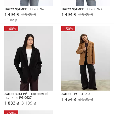
Жакет прямий    PG-60767
Жакет прямий    PG-60768
1 494 ₴
2 989 ₴
1 494 ₴
2 989 ₴
+ 1 колір
-
40%
-
50%
Жакет вільний  з костюмної 
Жакет    PG-241003
тканини  PG-0627
1 454 ₴
2 909 ₴
1 883 ₴
3 139 ₴
-
50%