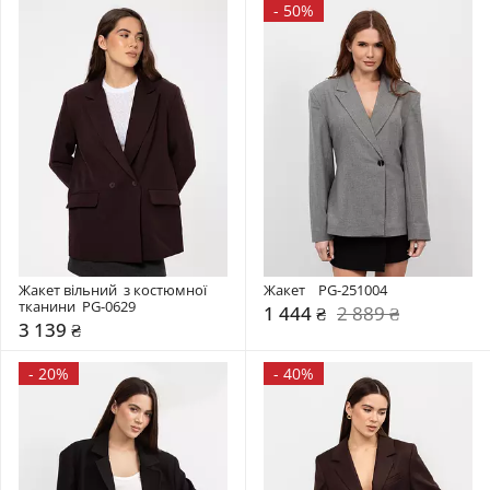
-
50%
Жакет вільний  з костюмної 
Жакет    PG-251004
тканини  PG-0629
1 444 ₴
2 889 ₴
3 139 ₴
-
20%
-
40%