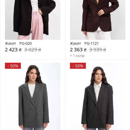
Жакет    PG-020
Жакет    PG-1121
2 423 ₴
3 029 ₴
2 363 ₴
3 939 ₴
+ 1 колір
-
50%
-
50%