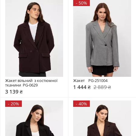
-
50%
Жакет вільний  з костюмної 
Жакет    PG-251004
тканини  PG-0629
1 444 ₴
2 889 ₴
3 139 ₴
-
20%
-
40%