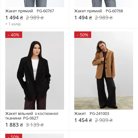
Жакет прямий    PG-60767
Жакет прямий    PG-60768
1 494 ₴
2 989 ₴
1 494 ₴
2 989 ₴
+ 1 колір
-
40%
-
50%
Жакет вільний  з костюмної 
Жакет    PG-241003
тканини  PG-0627
1 454 ₴
2 909 ₴
1 883 ₴
3 139 ₴
-
50%