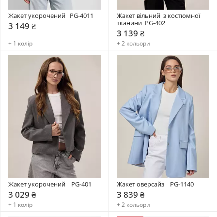
Жакет укорочений   PG-4011
Жакет вільний  з костюмної 
тканини  PG-402
3 149 ₴
3 139 ₴
+ 1 колір
+ 2 кольори
Жакет укорочений    PG-401
Жакет оверсайз    PG-1140
3 029 ₴
3 839 ₴
+ 1 колір
+ 2 кольори