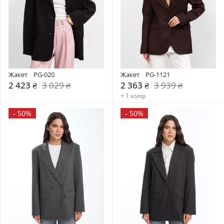
Жакет    PG-020
Жакет    PG-1121
2 423 ₴
3 029 ₴
2 363 ₴
3 939 ₴
+ 1 колір
-
50%
-
50%