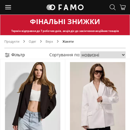
ФІНАЛЬНІ ЗНИЖКИ
Термін відправки
до 7 робочих днів, акція діє до закінчення акційних товарів
Продукти
Одяг
Верх
Жакети
Фільтр
Сортування по: