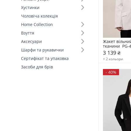
Хустинки
Виробник (1)
Чоловіча колекція
FAMO, власне виробництво (5)
Home Collection
Взуття
Жакет вільний
Аксесуари
тканини  PG-
Шарфи та рукавички
3 139 ₴
Сертифікат та упаковка
+ 2 кольори
Засоби для брів
-
40%