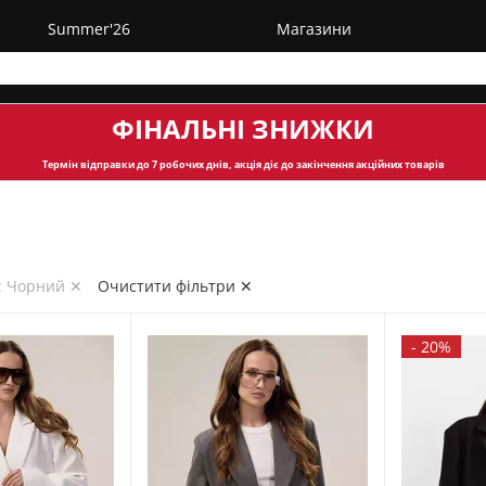
Summer'26
Магазини
ФІНАЛЬНІ ЗНИЖКИ
Термін відправки
до 7 робочих днів, акція діє до закінчення акційних товарів
: Чорний ✕
Очистити фільтри ✕
-
20%