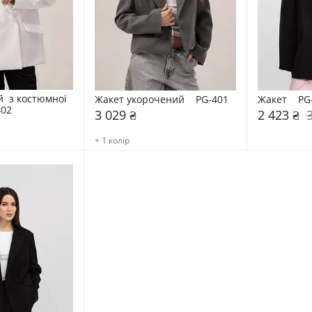
  з костюмної 
Жакет укорочений    PG-401
Жакет    PG
402
3 029 ₴
2 423 ₴
+ 1 колір