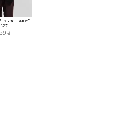
  з костюмної 
0627
39 ₴