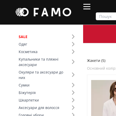
SALE
Одяг
Продукти
Одяг
Верх
Жакети
Косметика
Купальники та пляжні
Жакети (5)
Фільтр
аксесуари
Основний колір
Окуляри та аксесуари до
Ціна
них
Сумки
SALE
Біжутерія
Шкарпетки
Розмір (6)
Аксесуари для волосся
Основний колір (7)
Головні убори