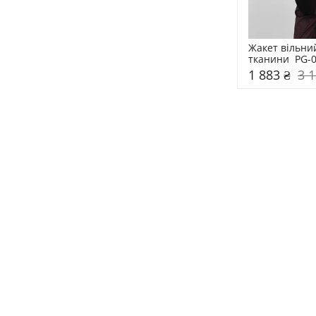
Жакет вільний
тканини  PG-
1 883 ₴
3 1