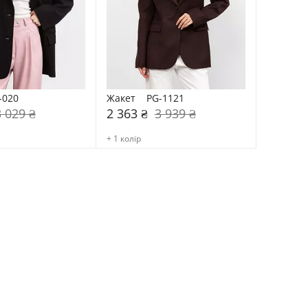
-020
Жакет    PG-1121
3 029 ₴
2 363 ₴
3 939 ₴
+ 1 колір