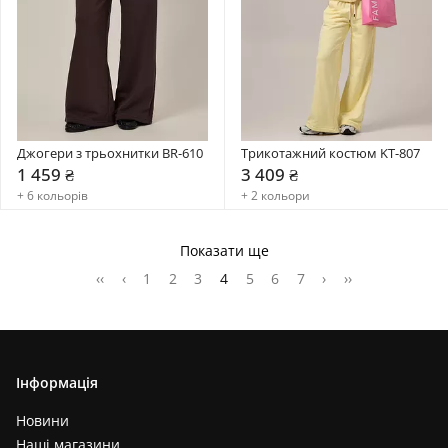
Джогери з трьохнитки BR-610
Трикотажний костюм KT-807
1 459 ₴
3 409 ₴
+ 6 кольорів
+ 2 кольори
Показати ще
‹‹
‹
1
2
3
4
5
6
7
›
››
Інформація
Новини
Наші магазини