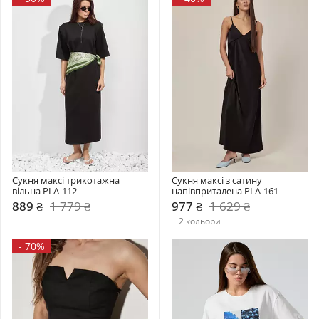
Сукня максі трикотажна 
Сукня максі з сатину 
вільна PLA-112
напівприталена PLA-161
889 ₴
1 779 ₴
977 ₴
1 629 ₴
+ 2 кольори
-
70%