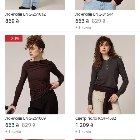
Лонгслів LNG-261012
Лонгслів LNG-31544
869 ₴
663 ₴
829 ₴
+ 1 колір
-
20%
Лонгслів LNG-261009
Светр поло KOF-4582
663 ₴
829 ₴
1 209 ₴
+ 1 колір
+ 1 колір