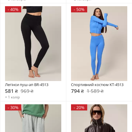
-
40%
-
50%
Легінси пуш-ап BR-4513
Спортивний костюм KT-4513
581 ₴
969 ₴
794 ₴
1 589 ₴
+ 1 колір
-
30%
-
20%