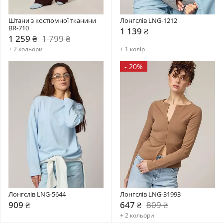
Штани з костюмної тканини 
Лонгслів LNG-1212
BR-710
1 139 ₴
1 259 ₴
1 799 ₴
+ 2 кольори
+ 1 колір
-
20%
Лонгслів LNG-5644
Лонгслів LNG-31993
909 ₴
647 ₴
809 ₴
+ 2 кольори