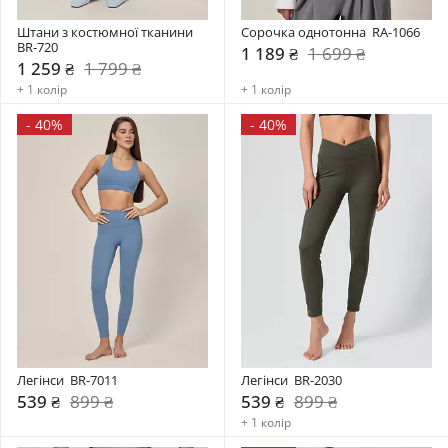
Штани з костюмної тканини 
Сорочка однотонна  RA-1066
BR-720
1 189 ₴
1 699 ₴
1 259 ₴
1 799 ₴
+ 1 колір
+ 1 колір
-
40%
-
40%
Легінси  BR-7011
Легінси  BR-2030
539 ₴
899 ₴
539 ₴
899 ₴
+ 1 колір