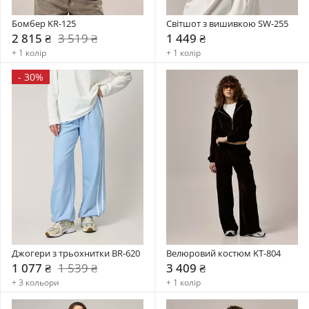
Бомбер KR-125
Світшот з вишивкою SW-255
2 815 ₴
3 519 ₴
1 449 ₴
+ 1 колір
+ 1 колір
-
30%
Джогери з трьохнитки BR-620
Велюровий костюм KT-804
1 077 ₴
1 539 ₴
3 409 ₴
+ 3 кольори
+ 1 колір