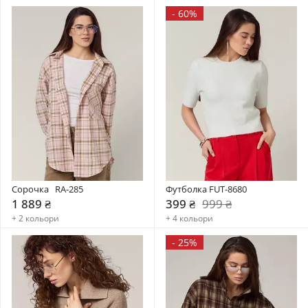
-
60%
Сорочка   RA-285
Футболка FUT-8680
1 889 ₴
399 ₴
999 ₴
+ 2 кольори
+ 4 кольори
-
25%