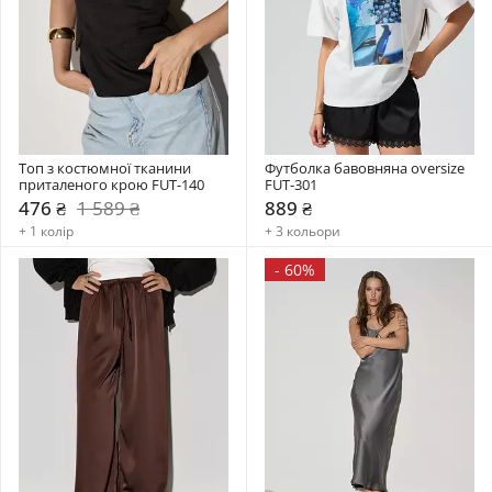
Топ з костюмної тканини 
Футболка бавовняна oversize 
приталеного крою FUT-140
FUT-301
476 ₴
1 589 ₴
889 ₴
+ 1 колір
+ 3 кольори
-
60%