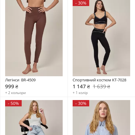
-
30%
Легінси  BR-4509
Спортивний костюм KT-7028
999 ₴
1 147 ₴
1 639 ₴
+ 2 кольори
+ 1 колір
-
50%
-
30%