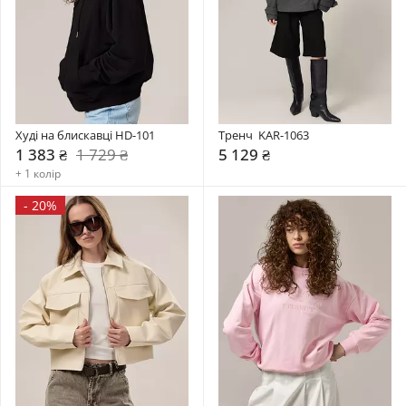
Худі на блискавці HD-101
Тренч  KAR-1063
1 383 ₴
1 729 ₴
5 129 ₴
+ 1 колір
-
20%