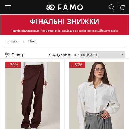
ФІНАЛЬНІ ЗНИЖКИ
Термін відправки
до 7 робочих днів, акція діє до закінчення акційних товарів
Продукти
Одяг
Фільтр
Сортування по:
-
30%
-
30%