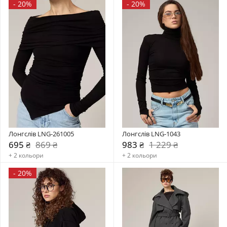
-
20%
-
20%
Лонгслів LNG-261005
Лонгслів LNG-1043
695 ₴
869 ₴
983 ₴
1 229 ₴
+ 2 кольори
+ 2 кольори
-
20%