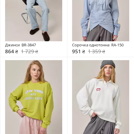
Джинси  BR-3847
Сорочка однотонна  RA-150
864 ₴
1 729 ₴
951 ₴
1 359 ₴