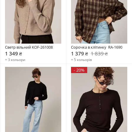
Светр вільний KOF-261008
Сорочка в клітинку  RA-1690
1 349 ₴
1 379 ₴
1 839 ₴
+ 3 кольори
+ 5 кольорів
-
20%