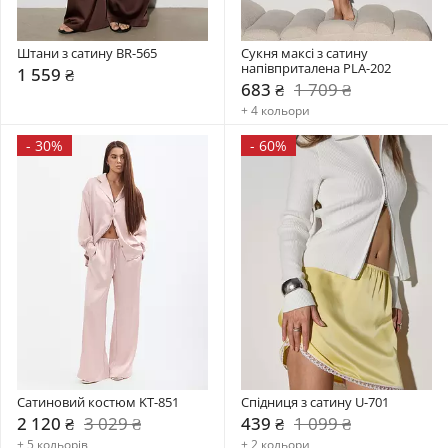
Штани з сатину BR-565
Сукня максі з сатину 
напівприталена PLA-202
1 559 ₴
683 ₴
1 709 ₴
+ 4 кольори
-
30%
-
60%
Сатиновий костюм KT-851
Спідниця з сатину U-701
2 120 ₴
3 029 ₴
439 ₴
1 099 ₴
+ 5 кольорів
+ 2 кольори