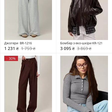
Джогери  BR-1216
Бомбер з еко-шкіри KR-121
1 231 ₴
1 759 ₴
3 095 ₴
3 869 ₴
-
30%