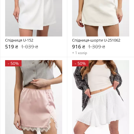
Спідниця U-152
Спідниця-шорти U-251062
519 ₴
1 039 ₴
916 ₴
1 309 ₴
+ 1 колір
-
50%
-
50%