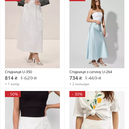
Спідниця U-350
Спідниця з сатину U-264
814 ₴
1 629 ₴
734 ₴
1 469 ₴
+ 1 колір
+ 2 кольори
-
50%
-
30%