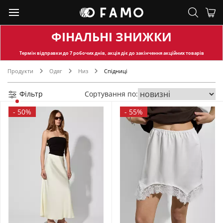
ФІНАЛЬНІ ЗНИЖКИ
Термін відправки
до 7 робочих днів, акція діє до закінчення акційних товарів
Продукти
Одяг
Низ
Спідниці
Фільтр
Сортування по:
-
50%
-
55%