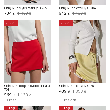
Спідниця міді з сатину U-265
Спідниця з сатину U-704
734 ₴
1 469 ₴
512 ₴
1 139 ₴
-
50%
-
60%
Спідниця-шорти однотонна U-
Спідниця з сатину U-701
703
439 ₴
1 099 ₴
569 ₴
1 139 ₴
+ 1 колір
+ 3 кольори
-
50%
-
50%