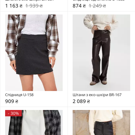
1 163 ₴
1 939 ₴
874 ₴
1 249 ₴
Спідниця U-158
Штани з еко-шкіри BR-167
909 ₴
2 089 ₴
-
30%