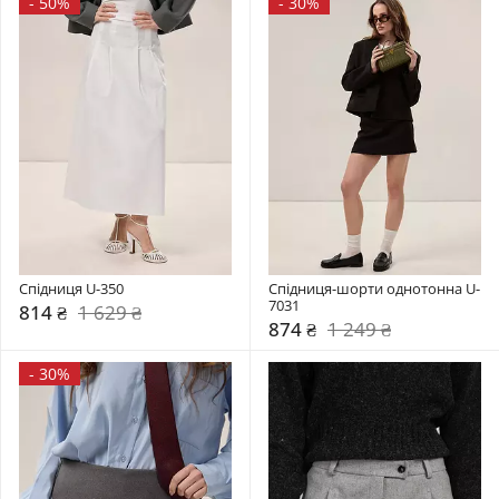
-
50%
-
30%
Спідниця U-350
Спідниця-шорти однотонна U-
7031
814 ₴
1 629 ₴
874 ₴
1 249 ₴
-
30%