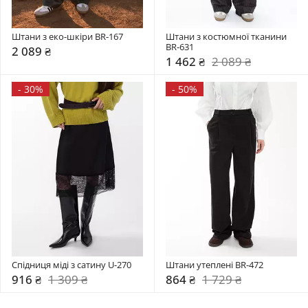
Штани з еко-шкіри BR-167
Штани з костюмної тканини 
BR-631
2 089 ₴
1 462 ₴
2 089 ₴
-
30%
-
50%
Спідниця міді з сатину U-270
Штани утеплені BR-472
916 ₴
1 309 ₴
864 ₴
1 729 ₴