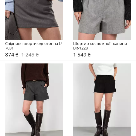
Спідниця-шорти однотонна U-
Шорти з костюмної тканини 
7031
BR-1228
874 ₴
1 249 ₴
1 549 ₴