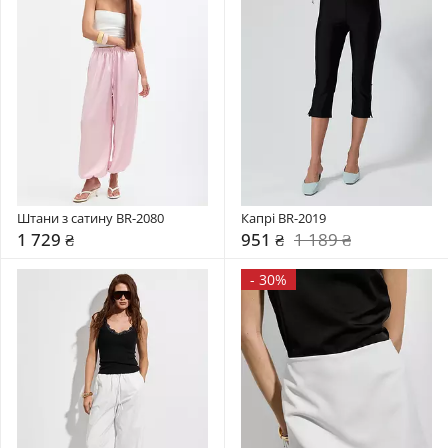
Штани з сатину BR-2080
Капрі BR-2019
1 729 ₴
951 ₴
1 189 ₴
-
30%