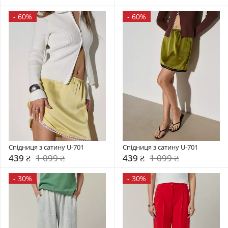
-
60%
-
60%
Спідниця з сатину U-701
Спідниця з сатину U-701
439 ₴
1 099 ₴
439 ₴
1 099 ₴
-
30%
-
30%