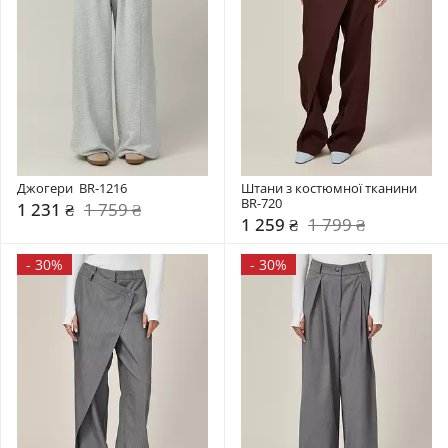
Джогери  BR-1216
Штани з костюмної тканини 
BR-720
1 231 ₴
1 759 ₴
1 259 ₴
1 799 ₴
-
30%
-
30%