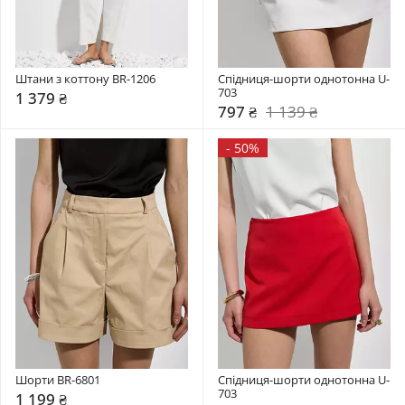
Штани з коттону BR-1206
Спідниця-шорти однотонна U-
703
1 379 ₴
797 ₴
1 139 ₴
-
50%
Шорти BR-6801
Спідниця-шорти однотонна U-
703
1 199 ₴