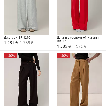
Джогери  BR-1216
Штани з костюмної тканини 
BR-601
1 231 ₴
1 759 ₴
1 385 ₴
1 979 ₴
-
30%
-
30%