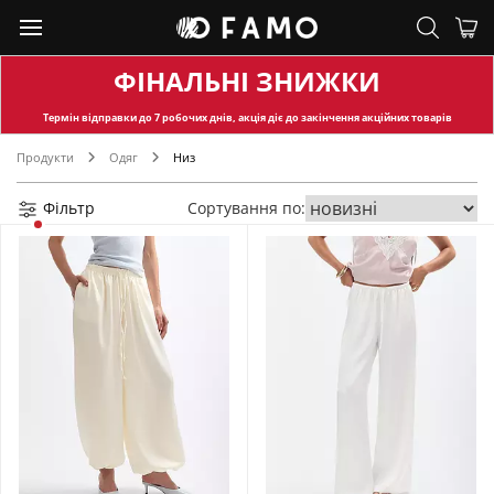
ФІНАЛЬНІ ЗНИЖКИ
Термін відправки
до 7 робочих днів, акція діє до закінчення акційних товарів
Продукти
Одяг
Низ
Фільтр
Сортування по: