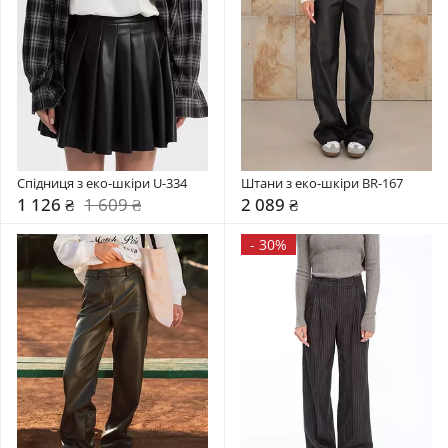
Спідниця з еко-шкіри U-334
Штани з еко-шкіри BR-167
1 126 ₴
1 609 ₴
2 089 ₴
-
30%