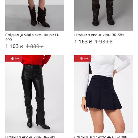
Спідниця міді з еко-шкіри U-
Штани з еко-шкіри BR-581
400
1 163 ₴
1 939 ₴
1 103 ₴
1 839 ₴
-
40%
-
30%
Штани з еко-шкіри BR-581
Спідниця однотонна U-1088