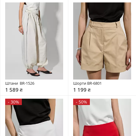
Штани  BR-1526
Шорти BR-6801
1 589 ₴
1 199 ₴
-
30%
-
50%