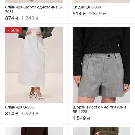
Спідниця-шорти однотонна U-
Спідниця U-350
7031
814 ₴
1 629 ₴
874 ₴
1 249 ₴
-
50%
Спідниця U-350
Шорти з костюмної тканини 
BR-1228
814 ₴
1 629 ₴
1 549 ₴