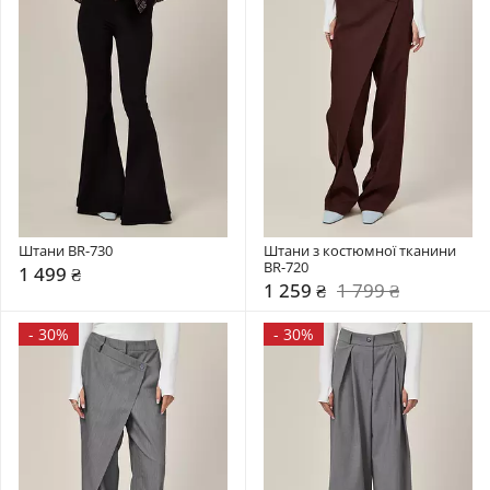
Штани BR-730
Штани з костюмної тканини 
BR-720
1 499 ₴
1 259 ₴
1 799 ₴
-
30%
-
30%