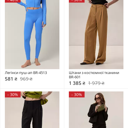
Легінси пуш-ап BR-4513
Штани з костюмної тканини 
BR-601
581 ₴
969 ₴
1 385 ₴
1 979 ₴
-
30%
-
30%