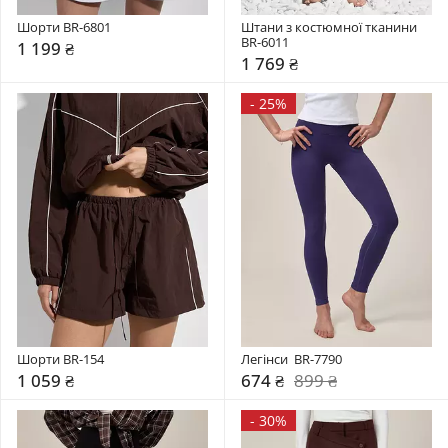
Шорти BR-6801
Штани з костюмної тканини 
BR-6011
1 199 ₴
1 769 ₴
-
25%
Шорти BR-154
Легінси  BR-7790
1 059 ₴
674 ₴
899 ₴
-
30%