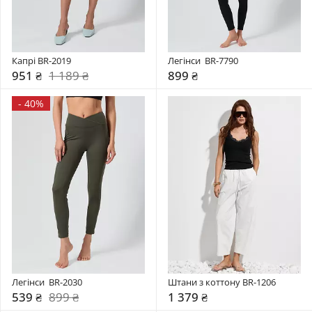
Капрі BR-2019
Легінси  BR-7790
951 ₴
1 189 ₴
899 ₴
-
40%
Легінси  BR-2030
Штани з коттону BR-1206
539 ₴
899 ₴
1 379 ₴