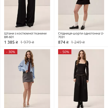
Штани з костюмної тканини 
Спідниця-шорти однотонна U-
BR-601
7031
1 385 ₴
1 979 ₴
874 ₴
1 249 ₴
-
30%
-
50%