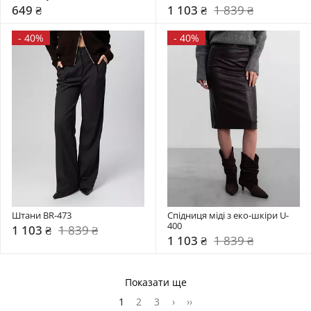
649 ₴
1 103 ₴
1 839 ₴
-
40%
-
40%
Штани BR-473
Спідниця міді з еко-шкіри U-
400
1 103 ₴
1 839 ₴
1 103 ₴
1 839 ₴
Показати ще
1
2
3
›
››