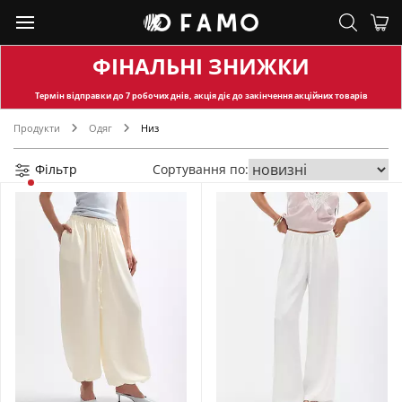
ФІНАЛЬНІ ЗНИЖКИ
Термін відправки
до 7 робочих днів, акція діє до закінчення акційних товарів
Продукти
Одяг
Низ
Фільтр
Сортування по: