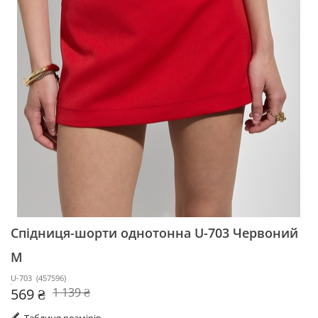
Спідниця-шорти однотонна U-703
Червоний
M
U-703
(
457596
)
569 ₴
1 139 ₴