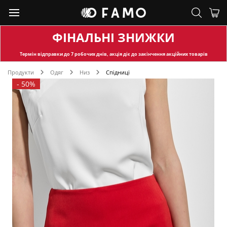
ФІНАЛЬНІ ЗНИЖКИ
Термін відправки
до 7 робочих днів, акція діє до закінчення акційних товарів
Продукти
Одяг
Низ
Спідниці
-
50%