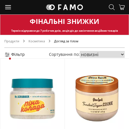
ФІНАЛЬНІ ЗНИЖКИ
Термін відправки
до 7 робочих днів, акція діє до закінчення акційних товарів
Продукти
Косметика
Догляд за тілом
Фільтр
Сортування по: