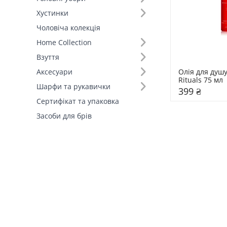
Пінка для душу (+5)
Хустинки
Молочко для душу (+3)
Чоловіча колекція
Гель (+1)
Home Collection
Гель для гоління (+1)
Гель-шампунь (+1)
Взуття
Міні-пінка (+1)
Олія для душ
Аксесуари
Rituals 75 мл
Шарфи та рукавички
399 ₴
Сертифікат та упаковка
Засоби для брів