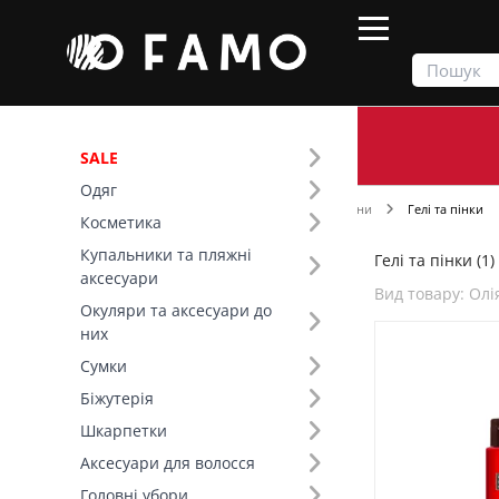
SALE
Одяг
Продукти
Косметика
Для душу та ванни
Гелі та пінки
Косметика
Купальники та пляжні
Гелі та пінки (1)
Фільтр
аксесуари
Вид товару: Олі
Окуляри та аксесуари до
Бренд (1)
них
Rituals (1)
Сумки
Біжутерія
Вид товару (8)
Шкарпетки
Олія для душу (1)
Аксесуари для волосся
Гель для душу (+10)
Головні убори