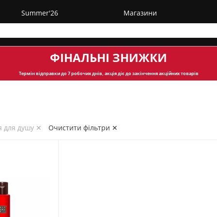
Summer'26
Магазини
ФІНАЛЬНІ ЗНИЖКИ
Термін відправки
до 7 робочих днів, акція діє до закінчення акційних товарів
я для душу ✕
Очистити фільтри ✕