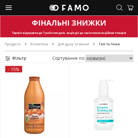
ФІНАЛЬНІ ЗНИЖКИ
Термін відправки
до 7 робочих днів, акція діє до закінчення акційних товарів
Продукти
Косметика
Для душу та ванни
Гелі та пінки
Фільтр
Сортування по:
-
15%