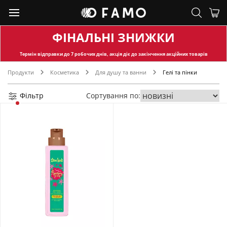
ФІНАЛЬНІ ЗНИЖКИ
Термін відправки
до 7 робочих днів, акція діє до закінчення акційних товарів
Продукти
Косметика
Для душу та ванни
Гелі та пінки
Фільтр
Сортування по: