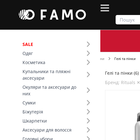
SALE
Одяг
Продукти
Косметика
Для душу та ванни
Гелі та пінки
Косметика
Купальники та пляжні
Гелі та пінки (6)
Фільтр
аксесуари
Бренд: Rituals 
Окуляри та аксесуари до
Ціна
них
Сумки
Розмір (1)
Біжутерія
200 мл (2)
Шкарпетки
Аксесуари для волосся
Бренд (14)
Головні убори