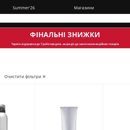
Summer'26
Магазини
ФІНАЛЬНІ ЗНИЖКИ
Термін відправки
до 7 робочих днів, акція діє до закінчення акційних товарів
✕
Очистити фільтри ✕