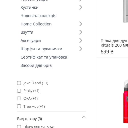
Хустинки
Rituals (6)
Чоловіча колекція
Bilou (+3)
Home Collection
Cottage (+2)
Взуття
TINK (+2)
Пінка для душ
Аксесуари
Acnemy (+1)
Rituals 200 мл
Шарфи та рукавички
699 ₴
Bath & Body Works (+1)
Сертифікат та упаковка
Cottage (+1)
Засоби для брів
ELEMIS (+1)
Hollyskin (+1)
Joko Blend (+1)
Pinky (+1)
Q+A (+1)
Tree Hut (+1)
Victoria`s Secret (+1)
Вид товару (3)
Пінка для душу (4)