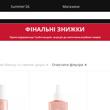
Summer'26
Магазини
ФІНАЛЬНІ ЗНИЖКИ
Термін відправки
до 7 робочих днів, акція діє до закінчення акційних товарів
ля блиску та сяяння шкіри ✕
Очистити фільтри ✕