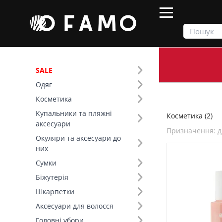
SALE
Одяг
Продукти
Косметика
Косметика
Купальники та пляжні
Косметика (2)
Фільтр
аксесуари
Призначення: д
Окуляри та аксесуари до
Ціна
них
Сумки
Призначення (131)
Біжутерія
Шкарпетки
Бренд (1)
Аксесуари для волосся
Головні убори