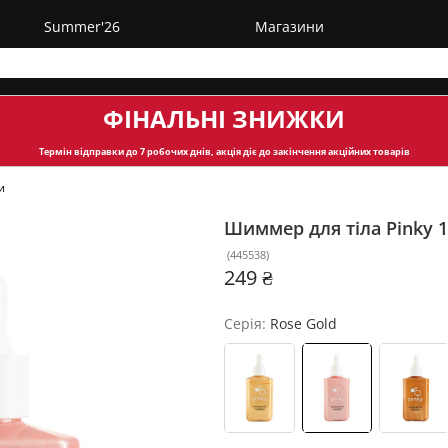
Summer'26
Магазини
ФІНАЛЬНІ ЗНИЖКИ
Термін відправки
до 7 робочих днів, акція діє до закінчення акційних товарів
и
Шиммер для тіла Pinky 
(
445538
)
249 ₴
Серія:
Rose Gold