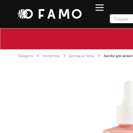
Продукти
Косметика
Догляд за тілом
Засоби для засмаг