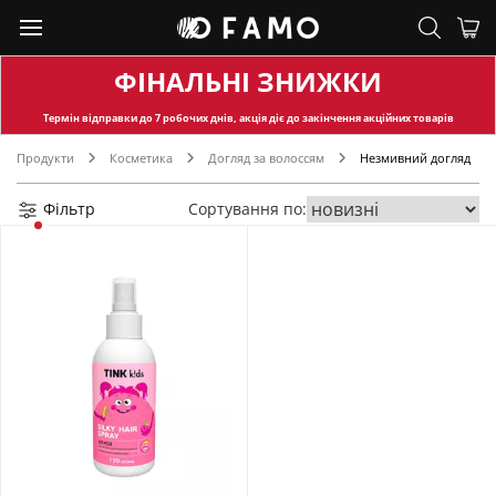
ФІНАЛЬНІ ЗНИЖКИ
Термін відправки
до 7 робочих днів, акція діє до закінчення акційних товарів
Продукти
Косметика
Догляд за волоссям
Незмивний догляд
Фільтр
Сортування по: