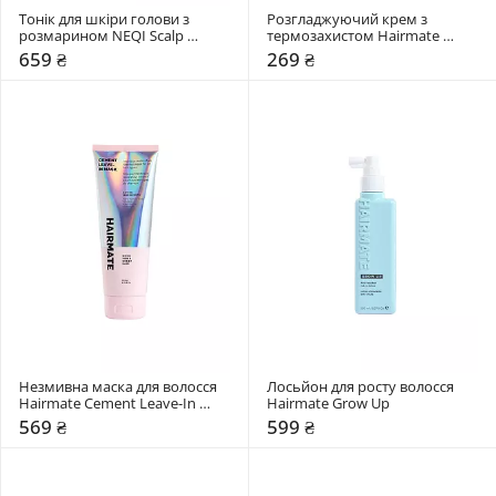
Тонік для шкіри голови з 
Розгладжуючий крем з 
розмарином NEQI Scalp 
термозахистом Hairmate 
Symphony Rosemary Tonic
Mermaid
659 ₴
269 ₴
Незмивна маска для волосся 
Лосьйон для росту волосся 
Hairmate Cement Leave-In 
Hairmate Grow Up
Mask
569 ₴
599 ₴