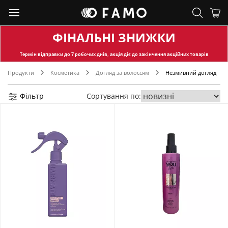
ФІНАЛЬНІ ЗНИЖКИ
Термін відправки
до 7 робочих днів, акція діє до закінчення акційних товарів
Продукти
Косметика
Догляд за волоссям
Незмивний догляд
Фільтр
Сортування по: