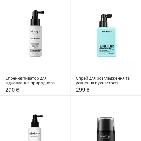
Cпрей-активатор для 
Спрей для розгладження та 
відновлення природного 
усунення пухнастості 
росту волосся, схильного до 
Mr.SCRUBBER Super Sleek
290 ₴
299 ₴
випадіння Triology. Trichomax