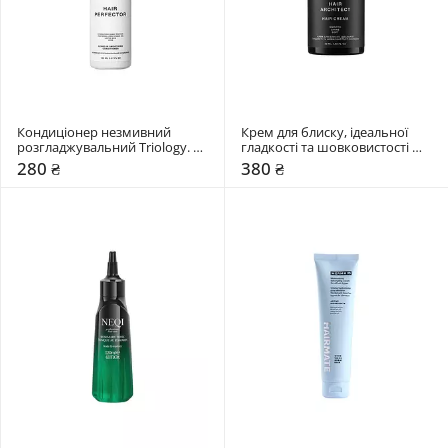
Кондиціонер незмивний 
Крем для блиску, ідеальної 
розгладжувальний Triology. 
гладкості та шовковистості 
Hair Perfector
волосся Triology. Hair Architect
280 ₴
380 ₴