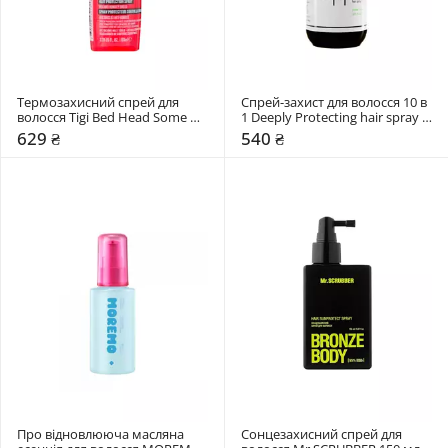
Термозахисний спрей для 
Спрей-захист для волосся 10 в 
волосся Tigi Bed Head Some 
1 Deeply Protecting hair spray 
Like It Hot
10 in 1
629 ₴
540 ₴
Про відновлююча масляна 
Сонцезахисний спрей для 