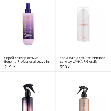
Спрей-еліксир незмивний 
Крем-флюїд для інтенсивного 
Bogenia  Professional Leave-in 
догляду LAvHAIR Glossify
Detangling Treatment Elixir
219 ₴
559 ₴