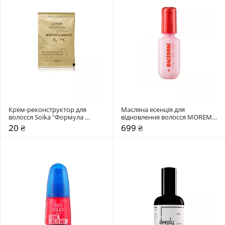
Крем-реконструктор для 
Масляна есенція для 
волосся Soika "Формула 
відновлення волосся MOREMO 
блиску"
Hair Essence Delightful Oil (RE)
20 ₴
699 ₴