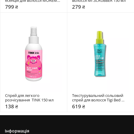
есенція для волосся MOREMO 
волосся Mr.SCRUBBER 150 мл
80 мл
799 ₴
279 ₴
Спрей для легкого 
Текстурувальний сольовий 
розчісування  TINK 150 мл
спрей для волосся Tigi Bed 
Head 100 мл
138 ₴
619 ₴
Інформація