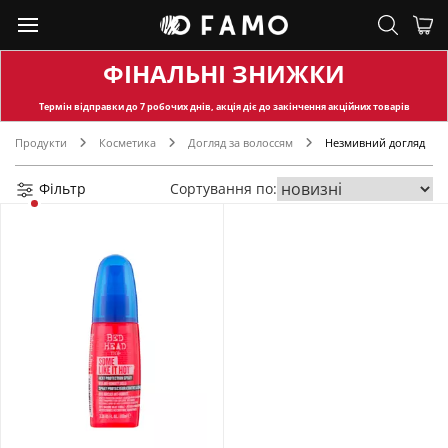
ФІНАЛЬНІ ЗНИЖКИ
Термін відправки
до 7 робочих днів, акція діє до закінчення акційних товарів
Продукти
Косметика
Догляд за волоссям
Незмивний догляд
Фільтр
Сортування по: