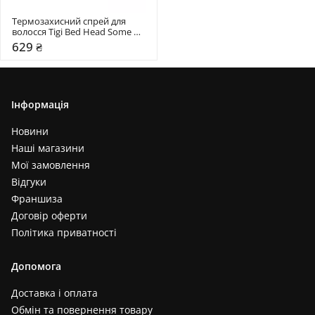
Термозахисний спрей для 
волосся Tigi Bed Head Some 
Like It Hot
629 ₴
Інформація
Новини
Наші магазини
Мої замовлення
Відгуки
Франшиза
Договір оферти
Політика приватності
Допомога
Доставка і оплата
Обмін та повернення товару