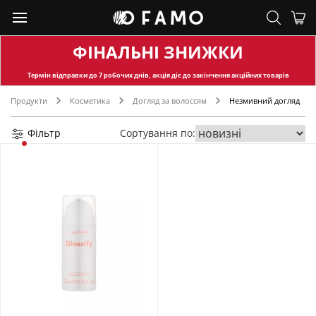
ФІНАЛЬНІ ЗНИЖКИ
Термін відправки
до 7 робочих днів, акція діє до закінчення акційних товарів
Продукти
Косметика
Догляд за волоссям
Незмивний догляд
Фільтр
Сортування по: