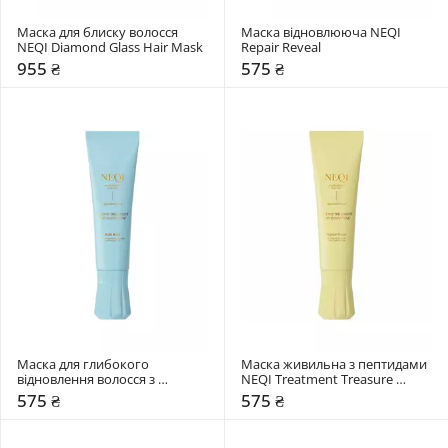
Маска для блиску волосся 
Маска відновлююча NEQI 
NEQI Diamond Glass Hair Mask
Repair Reveal
955 ₴
575 ₴
Маска для глибокого 
Маска живильна з пептидами 
відновлення волосся з 
NEQI Treatment Treasure 
малеїновою кислотою NEQI 
Peptide Power
575 ₴
575 ₴
Treatment Treasure Build Boost