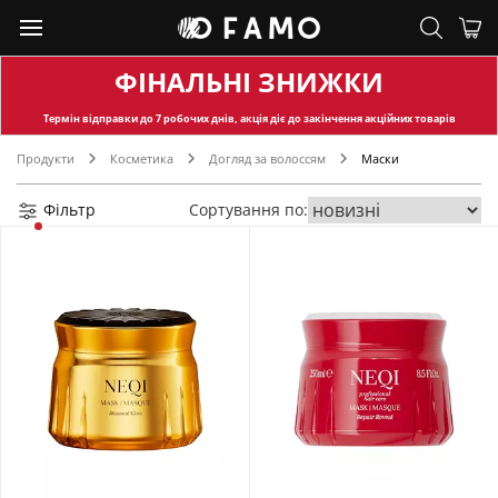
ФІНАЛЬНІ ЗНИЖКИ
Термін відправки
до 7 робочих днів, акція діє до закінчення акційних товарів
Продукти
Косметика
Догляд за волоссям
Маски
Фільтр
Сортування по: