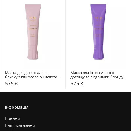
Маска для досконалого 
Маска для інтенсивного 
блиску з гліколевою кислотою 
догляду та підтримки блонду з 
NEQI Treatment Treasure Gloss 
молочною кислотою NEQI 
575 ₴
575 ₴
Glaze
Treatment Treasure Blond
Інформація
Новини
Наші магазини