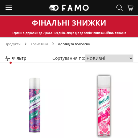
ФІНАЛЬНІ ЗНИЖКИ
Термін відправки
до 7 робочих днів, акція діє до закінчення акційних товарів
Продукти
Косметика
Догляд за волоссям
Фільтр
Сортування по: