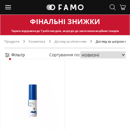
ФІНАЛЬНІ ЗНИЖКИ
Термін відправки
до 7 робочих днів, акція діє до закінчення акційних товарів
Продукти
Косметика
Догляд за обличчям
Догляд за шкірою на
Фільтр
Сортування по: